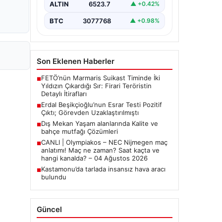
ALTIN
6523.7
▲ +0.42%
Belediye Başkanı Erdal
Beşikçioğlu’nun…
BTC
3077768
▲ +0.98%
Son Eklenen Haberler
FETÖ’nün Marmaris Suikast Timinde İki
■
Yıldızın Çıkardığı Sır: Firari Teröristin
Detaylı İtirafları
Erdal Beşikçioğlu’nun Esrar Testi Pozitif
■
Çıktı; Görevden Uzaklaştırılmıştı
Dış Mekan Yaşam alanlarında Kalite ve
■
bahçe mutfağı Çözümleri
CANLI | Olympiakos – NEC Nijmegen maç
■
anlatımı! Maç ne zaman? Saat kaçta ve
hangi kanalda? – 04 Ağustos 2026
Kastamonu’da tarlada insansız hava aracı
■
bulundu
Güncel