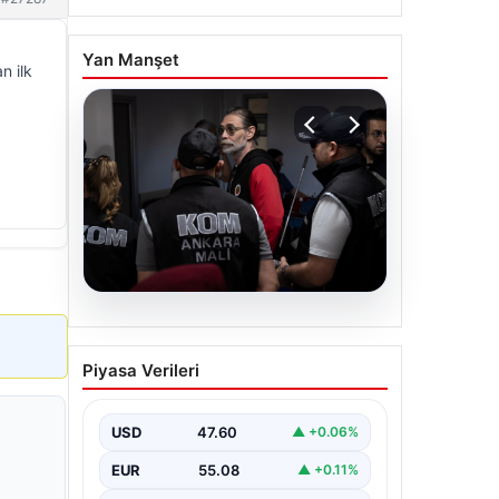
Yan Manşet
n ilk
05.08.2026
Erdal Beşikçioğlu’nun
Piyasa Verileri
Esrar Testi Pozitif Çıktı;
Görevden
Uzaklaştırılmıştı
USD
47.60
▲ +0.06%
CHP'li Etimesgut Belediyesi’nde
EUR
55.08
▲ +0.11%
yapılan yolsuzluk ve rüşvet
operasyonu kapsamında tutuklanan