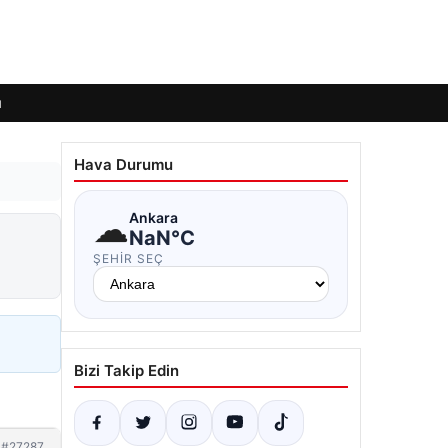
ı
Hava Durumu
☁
Ankara
NaN°C
ŞEHIR SEÇ
Bizi Takip Edin
#27287