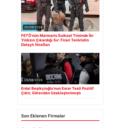
05/08/2026
FETÖ’nün Marmaris Suikast Timinde İki
Yıldızın Çıkardığı Sır: Firari Teröristin
Detaylı İtirafları
05/08/2026
Erdal Beşikçioğlu’nun Esrar Testi Pozitif
Çıktı; Görevden Uzaklaştırılmıştı
Son Eklenen Firmalar