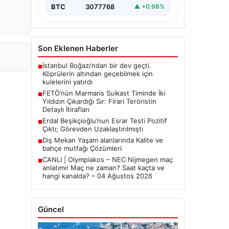
bırakmıyor. Bu girişimin…
BTC
3077768
▲ +0.98%
Son Eklenen Haberler
İstanbul Boğazı’ndan bir dev geçti.
■
Köprülerin altından geçebilmek için
kulelerini yatırdı
FETÖ’nün Marmaris Suikast Timinde İki
■
Yıldızın Çıkardığı Sır: Firari Teröristin
Detaylı İtirafları
Erdal Beşikçioğlu’nun Esrar Testi Pozitif
■
Çıktı; Görevden Uzaklaştırılmıştı
Dış Mekan Yaşam alanlarında Kalite ve
■
bahçe mutfağı Çözümleri
CANLI | Olympiakos – NEC Nijmegen maç
■
anlatımı! Maç ne zaman? Saat kaçta ve
hangi kanalda? – 04 Ağustos 2026
Güncel