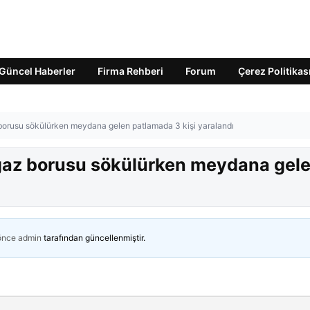
Güncel Haberler
Firma Rehberi
Forum
Çerez Politikas
borusu sökülürken meydana gelen patlamada 3 kişi yaralandı
gaz borusu sökülürken meydana gel
 önce
admin
tarafından güncellenmiştir.