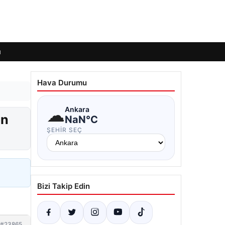
ı
Hava Durumu
☁
Ankara
en
NaN°C
ŞEHIR SEÇ
Bizi Takip Edin
#23865