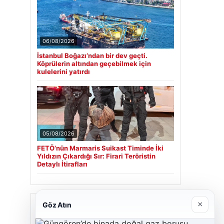
06/08/2026
İstanbul Boğazı’ndan bir dev geçti.
Köprülerin altından geçebilmek için
kulelerini yatırdı
05/08/2026
FETÖ’nün Marmaris Suikast Timinde İki
Yıldızın Çıkardığı Sır: Firari Teröristin
Detaylı İtirafları
Son Eklenen Firmalar
×
Göz Atın