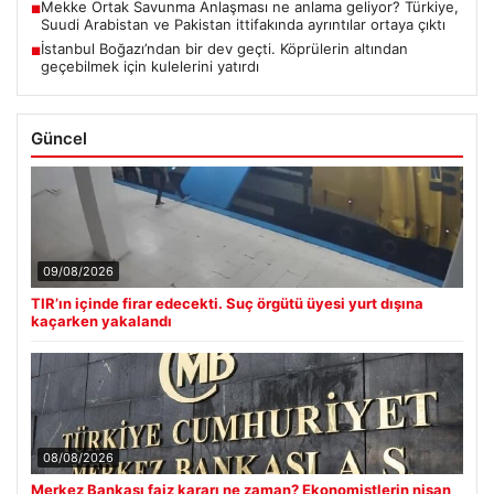
Mekke Ortak Savunma Anlaşması ne anlama geliyor? Türkiye,
■
Suudi Arabistan ve Pakistan ittifakında ayrıntılar ortaya çıktı
İstanbul Boğazı’ndan bir dev geçti. Köprülerin altından
■
geçebilmek için kulelerini yatırdı
Güncel
09/08/2026
TIR’ın içinde firar edecekti. Suç örgütü üyesi yurt dışına
kaçarken yakalandı
08/08/2026
Merkez Bankası faiz kararı ne zaman? Ekonomistlerin nisan