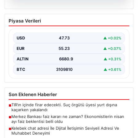
08.08.2026
Merkez Bankası faiz kararı ne zaman?
Piyasa Verileri
Ekonomistlerin nisan ayı faiz beklentisi
belli oldu
USD
47.73
▲ +0.02%
EUR
55.23
▲ +0.07%
ALTIN
6680.9
▲ +0.31%
BTC
3109810
▲ +0.61%
Son Eklenen Haberler
TIR’ın içinde firar edecekti. Suç örgütü üyesi yurt dışına
■
kaçarken yakalandı
Merkez Bankası faiz kararı ne zaman? Ekonomistlerin nisan
■
ayı faiz beklentisi belli oldu
Kelebek chat adresi İle Dijital İletişimin Seviyeli Adresi Ve
■
Muhabbet Deneyimi