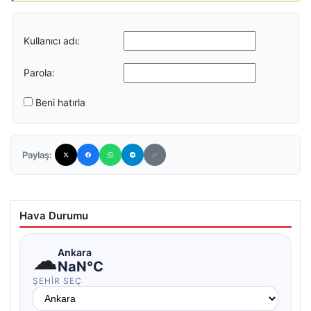
Kullanıcı adı:
Parola:
Beni hatırla
Paylaş:
Hava Durumu
☁
Ankara
NaN°C
ŞEHIR SEÇ