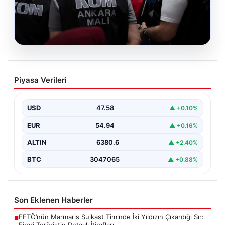
05.08.2026
Erdal Beşikçioğlu’nun Esrar Testi Pozitif
Piyasa Verileri
Çıktı; Görevden Uzaklaştırılmıştı
CHP'li Etimesgut Belediyesi’nde yapılan yolsuzluk ve
rüşvet operasyonu kapsamında tutuklanan Belediye
USD
47.58
▲ +0.10%
Başkanı Erdal Beşikçioğlu’nun…
EUR
54.94
▲ +0.16%
ALTIN
6380.6
▲ +2.40%
BTC
3047065
▲ +0.88%
Son Eklenen Haberler
FETÖ’nün Marmaris Suikast Timinde İki Yıldızın Çıkardığı Sır:
■