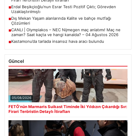
Firari Teröristin Detaylı İtirafları
Erdal Beşikçioğlu’nun Esrar Testi Pozitif Çıktı; Görevden
■
Uzaklaştırılmıştı
Dış Mekan Yaşam alanlarında Kalite ve bahçe mutfağı
■
Çözümleri
CANLI | Olympiakos – NEC Nijmegen maç anlatımı! Maç ne
■
zaman? Saat kaçta ve hangi kanalda? – 04 Ağustos 2026
Kastamonu’da tarlada insansız hava aracı bulundu
■
Güncel
05/08/2026
FETÖ’nün Marmaris Suikast Timinde İki Yıldızın Çıkardığı Sır:
Firari Teröristin Detaylı İtirafları