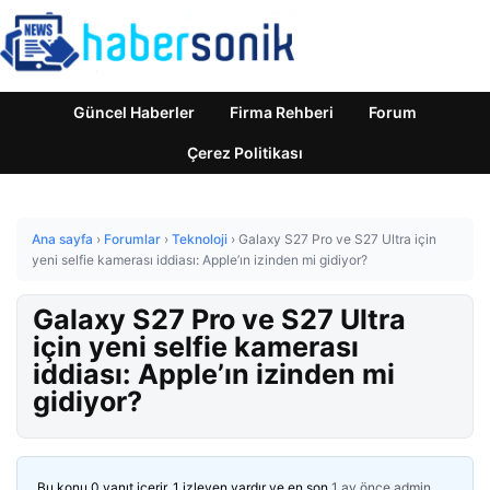
Güncel Haberler
Firma Rehberi
Forum
Çerez Politikası
Ana sayfa
›
Forumlar
›
Teknoloji
›
Galaxy S27 Pro ve S27 Ultra için
yeni selfie kamerası iddiası: Apple’ın izinden mi gidiyor?
Galaxy S27 Pro ve S27 Ultra
için yeni selfie kamerası
iddiası: Apple’ın izinden mi
gidiyor?
Bu konu 0 yanıt içerir, 1 izleyen vardır ve en son
1 ay önce
admin