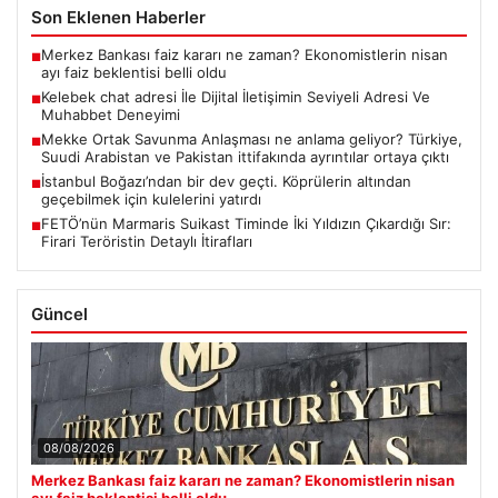
Son Eklenen Haberler
Merkez Bankası faiz kararı ne zaman? Ekonomistlerin nisan
■
ayı faiz beklentisi belli oldu
Kelebek chat adresi İle Dijital İletişimin Seviyeli Adresi Ve
■
Muhabbet Deneyimi
Mekke Ortak Savunma Anlaşması ne anlama geliyor? Türkiye,
■
Suudi Arabistan ve Pakistan ittifakında ayrıntılar ortaya çıktı
İstanbul Boğazı’ndan bir dev geçti. Köprülerin altından
■
geçebilmek için kulelerini yatırdı
FETÖ’nün Marmaris Suikast Timinde İki Yıldızın Çıkardığı Sır:
■
Firari Teröristin Detaylı İtirafları
Güncel
08/08/2026
Merkez Bankası faiz kararı ne zaman? Ekonomistlerin nisan
ayı faiz beklentisi belli oldu