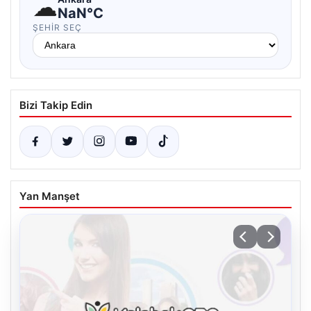
☁
NaN°C
ŞEHIR SEÇ
Bizi Takip Edin
Yan Manşet