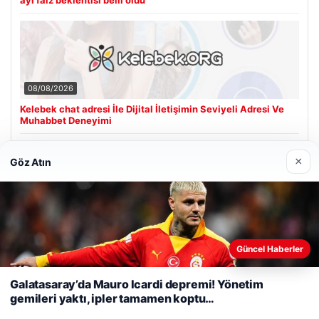
08/08/2026
Kelebek chat adresi İle Dijital İletişimin Seviyeli Adresi Ve
Muhabbet Deneyimi
×
Göz Atın
Son Eklenen Firmalar
Cengiz Sigorta
23/06/2026
Web sitemizi nasıl kullandığınızı daha iyi anlayabilmek,
Güncel Haberler
deneyiminizi kişiselleştirmek ve geliştirmek amacıyla çerezler
kullanıyoruz.
Çerez Politikamız
Galatasaray’da Mauro Icardi depremi! Yönetim
gemileri yaktı, ipler tamamen koptu…
Reddet
Kabul Et