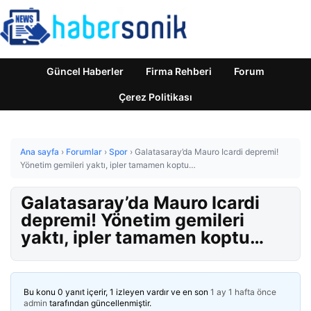
Güncel Haberler
Firma Rehberi
Forum
Çerez Politikası
Ana sayfa
›
Forumlar
›
Spor
›
Galatasaray’da Mauro Icardi depremi!
Yönetim gemileri yaktı, ipler tamamen koptu…
Galatasaray’da Mauro Icardi
depremi! Yönetim gemileri
yaktı, ipler tamamen koptu…
Bu konu 0 yanıt içerir, 1 izleyen vardır ve en son
1 ay 1 hafta önce
admin
tarafından güncellenmiştir.