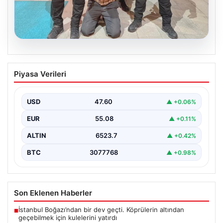
05.08.2026
FETÖ’nün Marmaris Suikast Timinde İki
Piyasa Verileri
Yıldızın Çıkardığı Sır: Firari Teröristin
Detaylı İtirafları
USD
47.60
▲ +0.06%
15 Temmuz 2016 tarihinde gerçekleştirilen başarısız
darbe girişiminin gölgeleri halen Peşlerini bırakmıyor. Bu
EUR
55.08
▲ +0.11%
girişimin…
ALTIN
6523.7
▲ +0.42%
BTC
3077768
▲ +0.98%
Son Eklenen Haberler
İstanbul Boğazı’ndan bir dev geçti. Köprülerin altından
■
geçebilmek için kulelerini yatırdı