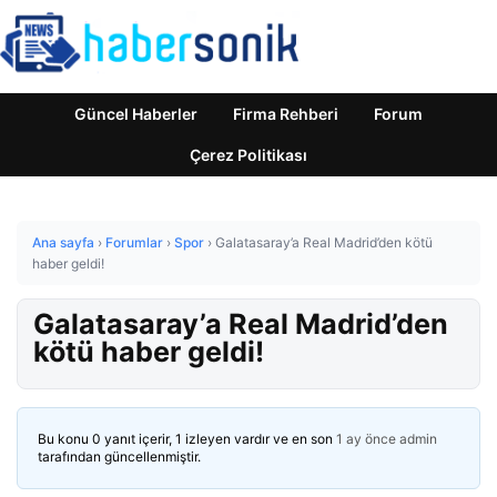
Güncel Haberler
Firma Rehberi
Forum
Çerez Politikası
Ana sayfa
›
Forumlar
›
Spor
›
Galatasaray’a Real Madrid’den kötü
haber geldi!
Galatasaray’a Real Madrid’den
kötü haber geldi!
Bu konu 0 yanıt içerir, 1 izleyen vardır ve en son
1 ay önce
admin
tarafından güncellenmiştir.