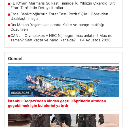
FETÖ’nün Marmaris Suikast Timinde İki Yıldızın Çıkardığı Sır:
■
Firari Teröristin Detaylı İtirafları
Erdal Beşikçioğlu’nun Esrar Testi Pozitif Çıktı; Görevden
■
Uzaklaştırılmıştı
Dış Mekan Yaşam alanlarında Kalite ve bahçe mutfağı
■
Çözümleri
CANLI | Olympiakos – NEC Nijmegen maç anlatımı! Maç ne
■
zaman? Saat kaçta ve hangi kanalda? – 04 Ağustos 2026
Güncel
06/08/2026
İstanbul Boğazı’ndan bir dev geçti. Köprülerin altından
geçebilmek için kulelerini yatırdı