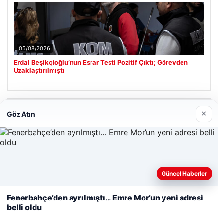
05/08/2026
Erdal Beşikçioğlu’nun Esrar Testi Pozitif Çıktı; Görevden
Uzaklaştırılmıştı
Son Eklenen Firmalar
×
Göz Atın
Cengiz Sigorta
23/06/2026
Web sitemizi nasıl kullandığınızı daha iyi anlayabilmek,
Güncel Haberler
deneyiminizi kişiselleştirmek ve geliştirmek amacıyla çerezler
kullanıyoruz.
Çerez Politikamız
Fenerbahçe’den ayrılmıştı… Emre Mor’un yeni adresi
belli oldu
Reddet
Kabul Et