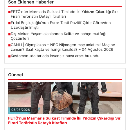
Son Eklenen Haberler
FETÖ’nün Marmaris Suikast Timinde İki Yıldızın Çıkardığı Sır:
■
Firari Teröristin Detaylı İtirafları
Erdal Beşikçioğlu’nun Esrar Testi Pozitif Çıktı; Görevden
■
Uzaklaştırılmıştı
Dış Mekan Yaşam alanlarında Kalite ve bahçe mutfağı
■
Çözümleri
CANLI | Olympiakos – NEC Nijmegen maç anlatımı! Maç ne
■
zaman? Saat kaçta ve hangi kanalda? – 04 Ağustos 2026
Kastamonu’da tarlada insansız hava aracı bulundu
■
Güncel
05/08/2026
FETÖ’nün Marmaris Suikast Timinde İki Yıldızın Çıkardığı Sır:
Firari Teröristin Detaylı İtirafları