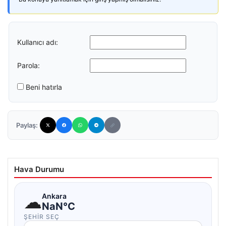
Kullanıcı adı:
Parola:
Beni hatırla
Paylaş:
Hava Durumu
☁
Ankara
NaN°C
ŞEHIR SEÇ