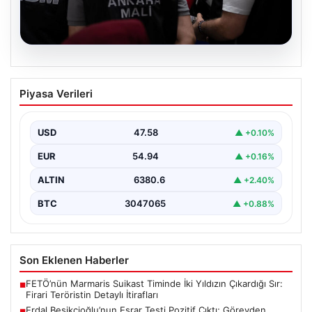
05.08.2026
Erdal Beşikçioğlu’nun Esrar Testi Pozitif
Piyasa Verileri
Çıktı; Görevden Uzaklaştırılmıştı
CHP'li Etimesgut Belediyesi’nde yapılan yolsuzluk ve
rüşvet operasyonu kapsamında tutuklanan Belediye
USD
47.58
▲ +0.10%
Başkanı Erdal Beşikçioğlu’nun…
EUR
54.94
▲ +0.16%
ALTIN
6380.6
▲ +2.40%
BTC
3047065
▲ +0.88%
Son Eklenen Haberler
FETÖ’nün Marmaris Suikast Timinde İki Yıldızın Çıkardığı Sır:
■
Firari Teröristin Detaylı İtirafları
Erdal Beşikçioğlu’nun Esrar Testi Pozitif Çıktı; Görevden
■