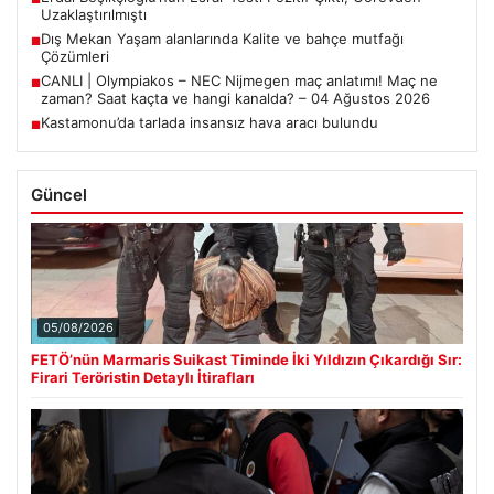
Uzaklaştırılmıştı
Dış Mekan Yaşam alanlarında Kalite ve bahçe mutfağı
■
Çözümleri
CANLI | Olympiakos – NEC Nijmegen maç anlatımı! Maç ne
■
zaman? Saat kaçta ve hangi kanalda? – 04 Ağustos 2026
Kastamonu’da tarlada insansız hava aracı bulundu
■
Güncel
05/08/2026
FETÖ’nün Marmaris Suikast Timinde İki Yıldızın Çıkardığı Sır:
Firari Teröristin Detaylı İtirafları