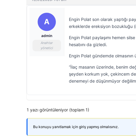
Engin Polat son olarak yaptığı p
A
erkeklerde ereksiyon bozukluğu (ikt
admin
Engin Polat paylaşımı hemen sil
Anahtar
hesabını da gizledi.
yönetici
Engin Polat gündemde olmasının ü
“İlaç masanın üzerinde, benim değ
şeyden korkum yok, çekincem de 
denemeyi de düşünmüyor değilim. 
1 yazı görüntüleniyor (toplam 1)
Bu konuyu yanıtlamak için giriş yapmış olmalısınız.