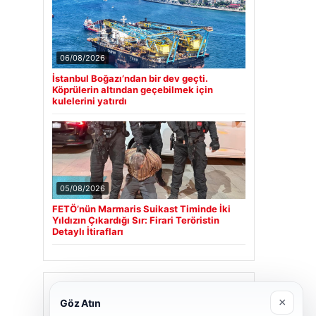
06/08/2026
İstanbul Boğazı’ndan bir dev geçti.
Köprülerin altından geçebilmek için
kulelerini yatırdı
05/08/2026
FETÖ’nün Marmaris Suikast Timinde İki
Yıldızın Çıkardığı Sır: Firari Teröristin
Detaylı İtirafları
Son Eklenen Firmalar
×
Göz Atın