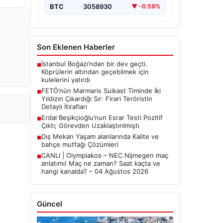
bırakmıyor. Bu girişimin…
BTC
3058930
▼ -0.59%
Son Eklenen Haberler
İstanbul Boğazı’ndan bir dev geçti.
■
Köprülerin altından geçebilmek için
kulelerini yatırdı
FETÖ’nün Marmaris Suikast Timinde İki
■
Yıldızın Çıkardığı Sır: Firari Teröristin
Detaylı İtirafları
Erdal Beşikçioğlu’nun Esrar Testi Pozitif
■
Çıktı; Görevden Uzaklaştırılmıştı
Dış Mekan Yaşam alanlarında Kalite ve
■
bahçe mutfağı Çözümleri
CANLI | Olympiakos – NEC Nijmegen maç
■
anlatımı! Maç ne zaman? Saat kaçta ve
hangi kanalda? – 04 Ağustos 2026
Güncel