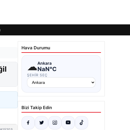
ı
Hava Durumu
☁
Ankara
il
NaN°C
ŞEHIR SEÇ
Bizi Takip Edin
#15203