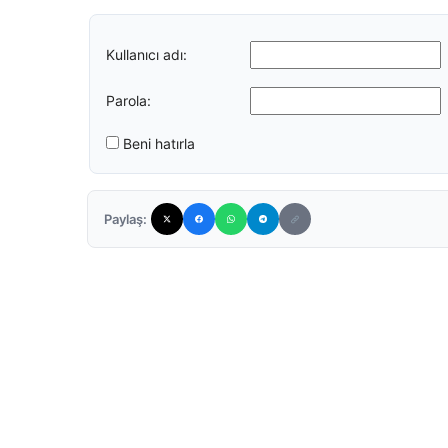
Kullanıcı adı:
Parola:
Beni hatırla
Paylaş: