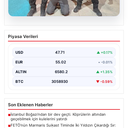
05.08.2026
FETÖ’nün Marmaris Suikast Timinde İki
Piyasa Verileri
Yıldızın Çıkardığı Sır: Firari Teröristin
Detaylı İtirafları
USD
47.71
▲ +0.17%
15 Temmuz 2016 tarihinde gerçekleştirilen başarısız
darbe girişiminin gölgeleri halen Peşlerini bırakmıyor. Bu
EUR
55.02
• -0.01%
girişimin…
ALTIN
6580.2
▲ +1.35%
BTC
3058930
▼ -0.59%
Son Eklenen Haberler
İstanbul Boğazı’ndan bir dev geçti. Köprülerin altından
■
geçebilmek için kulelerini yatırdı
FETÖ’nün Marmaris Suikast Timinde İki Yıldızın Çıkardığı Sır:
■