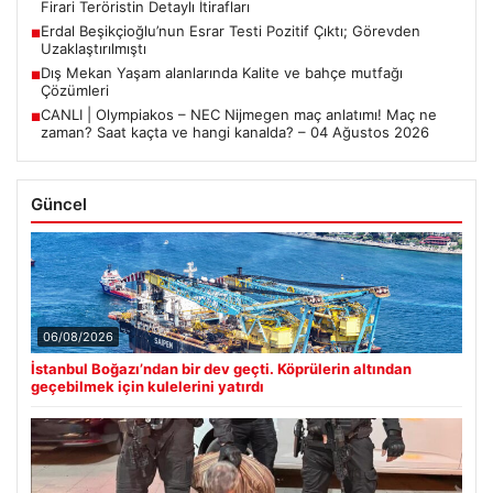
Firari Teröristin Detaylı İtirafları
Erdal Beşikçioğlu’nun Esrar Testi Pozitif Çıktı; Görevden
■
Uzaklaştırılmıştı
Dış Mekan Yaşam alanlarında Kalite ve bahçe mutfağı
■
Çözümleri
CANLI | Olympiakos – NEC Nijmegen maç anlatımı! Maç ne
■
zaman? Saat kaçta ve hangi kanalda? – 04 Ağustos 2026
Güncel
06/08/2026
İstanbul Boğazı’ndan bir dev geçti. Köprülerin altından
geçebilmek için kulelerini yatırdı