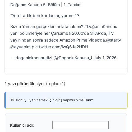
Doğanın Kanunu 5. Bölüm | 1. Tanıtım
”Yeter artık ben kartları açıyorum!” ?
Sizce Yaman gerçekleri anlatacak mı? #DoğanınKanunu
yeni bölümleriyle her Çarşamba 20.00’de STAR’da, TV
yayınından sonra sadece Amazon Prime Video’da.@startv
@ayyapim pic.twitter.com/iwQ6Je2HDH
— doganinkanunudizi (@DoganinKanunu_) July 1, 2026
1 yazı görüntüleniyor (toplam 1)
Bu konuyu yanıtlamak için giriş yapmış olmalısınız.
Kullanıcı adı: