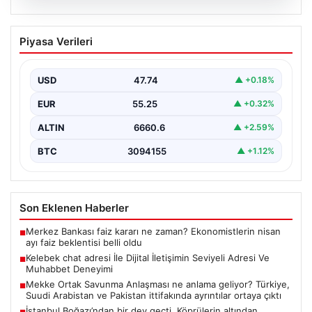
08.08.2026
Kelebek chat adresi İle Dijital İletişimin
Piyasa Verileri
Seviyeli Adresi Ve Muhabbet Deneyimi
İnternet çağında kullanıcıların seviyeli bir biçimde
bağlantı sağlaması ciddi bir hassasiyet ifade etmektedir.
USD
47.74
▲ +0.18%
Halen…
EUR
55.25
▲ +0.32%
ALTIN
6660.6
▲ +2.59%
BTC
3094155
▲ +1.12%
Son Eklenen Haberler
Merkez Bankası faiz kararı ne zaman? Ekonomistlerin nisan
■
ayı faiz beklentisi belli oldu
Kelebek chat adresi İle Dijital İletişimin Seviyeli Adresi Ve
■
Muhabbet Deneyimi
Mekke Ortak Savunma Anlaşması ne anlama geliyor? Türkiye,
■
Suudi Arabistan ve Pakistan ittifakında ayrıntılar ortaya çıktı
İstanbul Boğazı’ndan bir dev geçti. Köprülerin altından
■