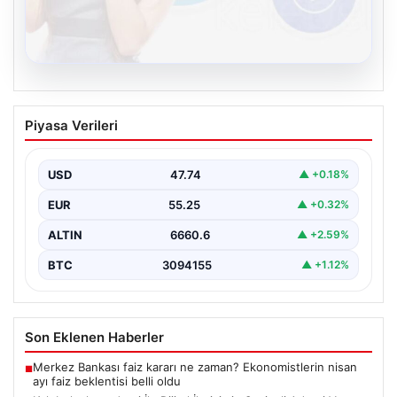
08.08.2026
Kelebek chat adresi İle Dijital İletişimin
Piyasa Verileri
Seviyeli Adresi Ve Muhabbet Deneyimi
İnternet çağında kullanıcıların seviyeli bir biçimde
bağlantı sağlaması ciddi bir hassasiyet ifade etmektedir.
USD
47.74
▲ +0.18%
Halen…
EUR
55.25
▲ +0.32%
ALTIN
6660.6
▲ +2.59%
BTC
3094155
▲ +1.12%
Son Eklenen Haberler
Merkez Bankası faiz kararı ne zaman? Ekonomistlerin nisan
■
ayı faiz beklentisi belli oldu