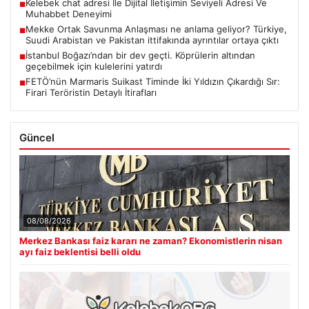
Kelebek chat adresi İle Dijital İletişimin Seviyeli Adresi Ve
■
Muhabbet Deneyimi
Mekke Ortak Savunma Anlaşması ne anlama geliyor? Türkiye,
■
Suudi Arabistan ve Pakistan ittifakında ayrıntılar ortaya çıktı
İstanbul Boğazı’ndan bir dev geçti. Köprülerin altından
■
geçebilmek için kulelerini yatırdı
FETÖ’nün Marmaris Suikast Timinde İki Yıldızın Çıkardığı Sır:
■
Firari Teröristin Detaylı İtirafları
Güncel
08/08/2026
Merkez Bankası faiz kararı ne zaman? Ekonomistlerin nisan
ayı faiz beklentisi belli oldu