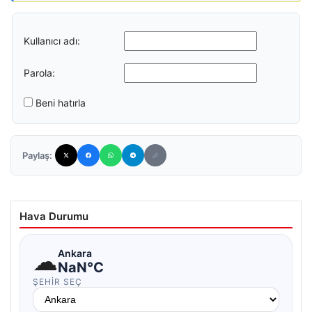
Kullanıcı adı:
Parola:
Beni hatırla
Paylaş:
Hava Durumu
☁
Ankara
NaN°C
ŞEHIR SEÇ