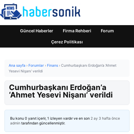
Güncel Haberler
Firma Rehberi
Forum
Çerez Politikası
Ana sayfa
›
Forumlar
›
Finans
›
Cumhurbaşkanı Erdoğan’a ‘Ahmet
Yesevi Nişanı’ verildi
Cumhurbaşkanı Erdoğan’a
‘Ahmet Yesevi Nişanı’ verildi
Bu konu 0 yanıt içerir, 1 izleyen vardır ve en son
2 ay 3 hafta önce
admin
tarafından güncellenmiştir.