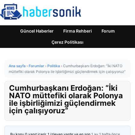
Güncel Haberler
Firma Rehberi
Forum
Çerez Politikası
Ana sayfa
›
Forumlar
›
Politika
›
Cumhurbaşkanı Erdoğan: “İki NATO
müttefiki olarak Polonya ile işbirliğimizi güçlendirmek için çalışıyoruz”
Cumhurbaşkanı Erdoğan: “İki
NATO müttefiki olarak Polonya
ile işbirliğimizi güçlendirmek
için çalışıyoruz”
Bu konu 0 yanıt içerir, 1 izleyen vardır ve en son
1 ay 1 hafta önce