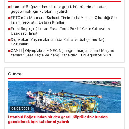
İstanbul Boğazı’ndan bir dev geçti. Köprülerin altından
■
geçebilmek için kulelerini yatırdı
FETÖ’nün Marmaris Suikast Timinde İki Yıldızın Çıkardığı Sır:
■
Firari Teröristin Detaylı İtirafları
Erdal Beşikçioğlu’nun Esrar Testi Pozitif Çıktı; Görevden
■
Uzaklaştırılmıştı
Dış Mekan Yaşam alanlarında Kalite ve bahçe mutfağı
■
Çözümleri
CANLI | Olympiakos – NEC Nijmegen maç anlatımı! Maç ne
■
zaman? Saat kaçta ve hangi kanalda? – 04 Ağustos 2026
Güncel
06/08/2026
İstanbul Boğazı’ndan bir dev geçti. Köprülerin altından
geçebilmek için kulelerini yatırdı