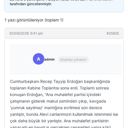
tarafından güncellenmiştir.
1 yazı görüntüleniyor (toplam 1)
30/06/2026: 9:41 pm
#25925
A
admin
Anahtar yönetici
Cumhurbaşkanı Recep Tayyip Erdoğan başkanlığında
toplanan Kabine Toplantısı sona erdi. Toplantı sonrası
konuşan Erdoğan, “Ana muhalefet partisi içindeki
çatışmanın giderek makul zeminden çıkıp, kavgada
‘yumruk sayılmaz’ mantığına evrilmesi son derece
yanlıştır, bunda Alevi canlarımızın kullanılmak istenmesi ise
çok daha büyük bir yanlıştır. Ana muhalefet partisinin
yapacağı en hayırlı iş gerçekten cesaretleri varsa kötü