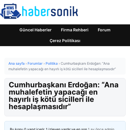
Güncel Haberler
Firma Rehberi
Forum
Çerez Politikası
Ana sayfa
›
Forumlar
›
Politika
›
Cumhurbaşkanı Erdoğan: “Ana
muhalefetin yapacağı en hayırlı iş kötü sicilleri ile hesaplaşmasıdır”
Cumhurbaşkanı Erdoğan: “Ana
muhalefetin yapacağı en
hayırlı iş kötü sicilleri ile
hesaplaşmasıdır”
Bu konu 0 yanıt içerir, 1 izleyen vardır ve en son
1 ay önce
admin