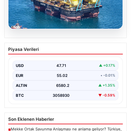
06.08.2026
İstanbul Boğazı’ndan bir dev geçti.
Piyasa Verileri
Köprülerin altından geçebilmek için
kulelerini yatırdı
USD
47.71
▲ +0.17%
EUR
55.02
• -0.01%
ALTIN
6580.2
▲ +1.35%
BTC
3058930
▼ -0.59%
Son Eklenen Haberler
Mekke Ortak Savunma Anlaşması ne anlama geliyor? Türkiye,
■