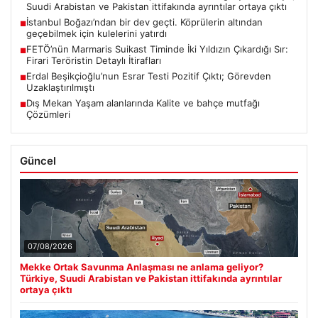
Suudi Arabistan ve Pakistan ittifakında ayrıntılar ortaya çıktı
İstanbul Boğazı’ndan bir dev geçti. Köprülerin altından
■
geçebilmek için kulelerini yatırdı
FETÖ’nün Marmaris Suikast Timinde İki Yıldızın Çıkardığı Sır:
■
Firari Teröristin Detaylı İtirafları
Erdal Beşikçioğlu’nun Esrar Testi Pozitif Çıktı; Görevden
■
Uzaklaştırılmıştı
Dış Mekan Yaşam alanlarında Kalite ve bahçe mutfağı
■
Çözümleri
Güncel
07/08/2026
Mekke Ortak Savunma Anlaşması ne anlama geliyor?
Türkiye, Suudi Arabistan ve Pakistan ittifakında ayrıntılar
ortaya çıktı