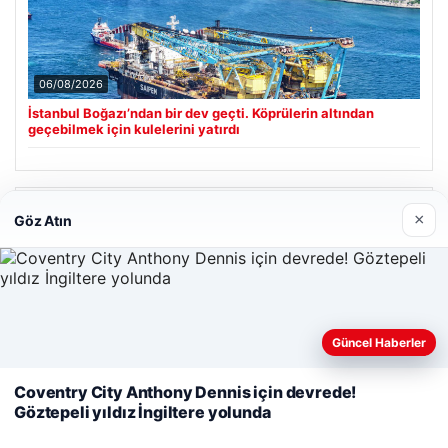
06/08/2026
İstanbul Boğazı’ndan bir dev geçti. Köprülerin altından
geçebilmek için kulelerini yatırdı
Son Eklenen Firmalar
×
Göz Atın
Cengiz Sigorta
23/06/2026
Web sitemizi nasıl kullandığınızı daha iyi anlayabilmek,
Güncel Haberler
deneyiminizi kişiselleştirmek ve geliştirmek amacıyla çerezler
kullanıyoruz.
Çerez Politikamız
Coventry City Anthony Dennis için devrede!
Göztepeli yıldız İngiltere yolunda
Reddet
Kabul Et
© 2026 Sonik Hızda Güncel Haberler