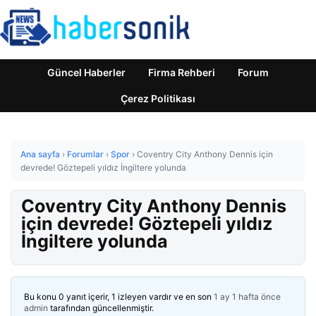
Güncel Haberler
Firma Rehberi
Forum
Çerez Politikası
Ana sayfa
›
Forumlar
›
Spor
›
Coventry City Anthony Dennis için
devrede! Göztepeli yıldız İngiltere yolunda
Coventry City Anthony Dennis
için devrede! Göztepeli yıldız
İngiltere yolunda
Bu konu 0 yanıt içerir, 1 izleyen vardır ve en son
1 ay 1 hafta önce
admin
tarafından güncellenmiştir.