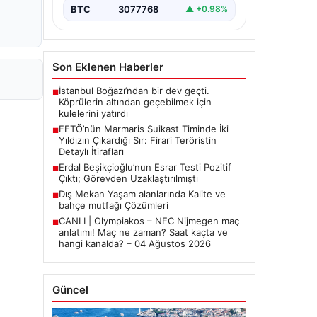
bırakmıyor. Bu girişimin…
BTC
3077768
▲ +0.98%
Son Eklenen Haberler
İstanbul Boğazı’ndan bir dev geçti.
■
Köprülerin altından geçebilmek için
kulelerini yatırdı
FETÖ’nün Marmaris Suikast Timinde İki
■
Yıldızın Çıkardığı Sır: Firari Teröristin
Detaylı İtirafları
Erdal Beşikçioğlu’nun Esrar Testi Pozitif
■
Çıktı; Görevden Uzaklaştırılmıştı
Dış Mekan Yaşam alanlarında Kalite ve
■
bahçe mutfağı Çözümleri
CANLI | Olympiakos – NEC Nijmegen maç
■
anlatımı! Maç ne zaman? Saat kaçta ve
hangi kanalda? – 04 Ağustos 2026
Güncel