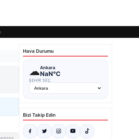
ı
Hava Durumu
☁
Ankara
NaN°C
ŞEHIR SEÇ
Bizi Takip Edin
#21103