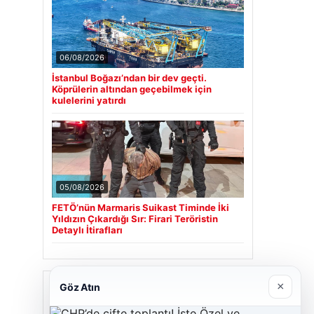
06/08/2026
İstanbul Boğazı’ndan bir dev geçti.
Köprülerin altından geçebilmek için
kulelerini yatırdı
05/08/2026
FETÖ’nün Marmaris Suikast Timinde İki
Yıldızın Çıkardığı Sır: Firari Teröristin
Detaylı İtirafları
Son Eklenen Firmalar
×
Göz Atın