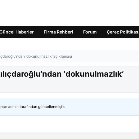
Güncel Haberler
Firma Rehberi
Forum
Çerez Politikas
çdaroğlu’ndan ‘dokunulmazlık’ açıklaması
lıçdaroğlu’ndan ‘dokunulmazlık’
 önce
admin
tarafından güncellenmiştir.