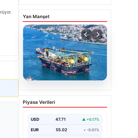
rüyor.
Yan Manşet
06.08.2026
İstanbul Boğazı’ndan bir
Piyasa Verileri
dev geçti. Köprülerin
altından geçebilmek için
kulelerini yatırdı
USD
47.71
▲ +0.17%
EUR
55.02
• -0.01%