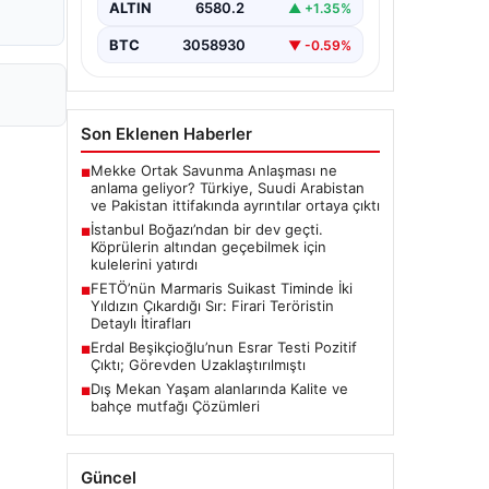
ALTIN
6580.2
▲ +1.35%
BTC
3058930
▼ -0.59%
Son Eklenen Haberler
Mekke Ortak Savunma Anlaşması ne
■
anlama geliyor? Türkiye, Suudi Arabistan
ve Pakistan ittifakında ayrıntılar ortaya çıktı
İstanbul Boğazı’ndan bir dev geçti.
■
Köprülerin altından geçebilmek için
kulelerini yatırdı
FETÖ’nün Marmaris Suikast Timinde İki
■
Yıldızın Çıkardığı Sır: Firari Teröristin
Detaylı İtirafları
Erdal Beşikçioğlu’nun Esrar Testi Pozitif
■
Çıktı; Görevden Uzaklaştırılmıştı
Dış Mekan Yaşam alanlarında Kalite ve
■
bahçe mutfağı Çözümleri
Güncel