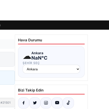
ı
Hava Durumu
☁
Ankara
NaN°C
ŞEHIR SEÇ
Bizi Takip Edin
#21501