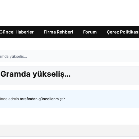
Güncel Haberler
Firma Rehberi
Forum
Çerez Politikas
ramda yükseliş…
? Gramda yükseliş…
 önce
admin
tarafından güncellenmiştir.