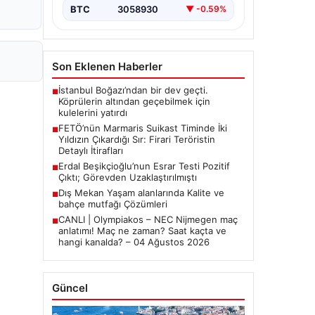
bırakmıyor. Bu girişimin…
BTC
3058930
▼ -0.59%
Son Eklenen Haberler
İstanbul Boğazı’ndan bir dev geçti.
■
Köprülerin altından geçebilmek için
kulelerini yatırdı
FETÖ’nün Marmaris Suikast Timinde İki
■
Yıldızın Çıkardığı Sır: Firari Teröristin
Detaylı İtirafları
Erdal Beşikçioğlu’nun Esrar Testi Pozitif
■
Çıktı; Görevden Uzaklaştırılmıştı
Dış Mekan Yaşam alanlarında Kalite ve
■
bahçe mutfağı Çözümleri
CANLI | Olympiakos – NEC Nijmegen maç
■
anlatımı! Maç ne zaman? Saat kaçta ve
hangi kanalda? – 04 Ağustos 2026
Güncel