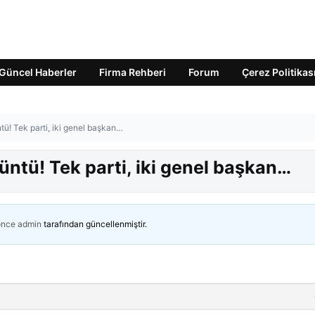
Güncel Haberler
Firma Rehberi
Forum
Çerez Politikas
! Tek parti, iki genel başkan…
tü! Tek parti, iki genel başkan…
önce
admin
tarafından güncellenmiştir.