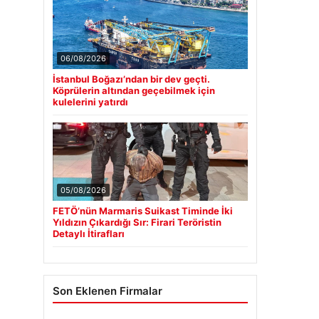
06/08/2026
İstanbul Boğazı’ndan bir dev geçti.
Köprülerin altından geçebilmek için
kulelerini yatırdı
05/08/2026
FETÖ’nün Marmaris Suikast Timinde İki
Yıldızın Çıkardığı Sır: Firari Teröristin
Detaylı İtirafları
Son Eklenen Firmalar