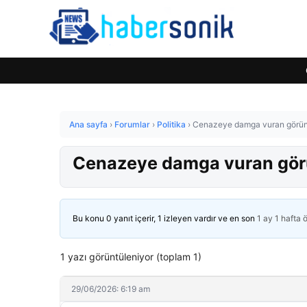
Ana sayfa
›
Forumlar
›
Politika
›
Cenazeye damga vuran görüntü
Cenazeye damga vuran görün
Bu konu 0 yanıt içerir, 1 izleyen vardır ve en son
1 ay 1 hafta 
1 yazı görüntüleniyor (toplam 1)
29/06/2026: 6:19 am