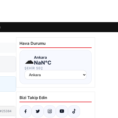
ı
Hava Durumu
☁
Ankara
NaN°C
ŞEHIR SEÇ
Bizi Takip Edin
#25384