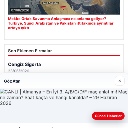
07/08/2026
Mekke Ortak Savunma Anlaşması ne anlama geliyor?
Türkiye, Suudi Arabistan ve Pakistan ittifakında ayrıntılar
ortaya çıktı
Son Eklenen Firmalar
Cengiz Sigorta
23/06/2026
×
Göz Atın
Güncel Haberler
© 2026 Sonik Hızda Güncel Haberler
Web sitemizi nasıl kullandığınızı daha iyi anlayabilmek,
Tercüme Bürosu
|
Malta Dil Okulu
|
lemagrup.com.tr
deneyiminizi kişiselleştirmek ve geliştirmek amacıyla çerezler