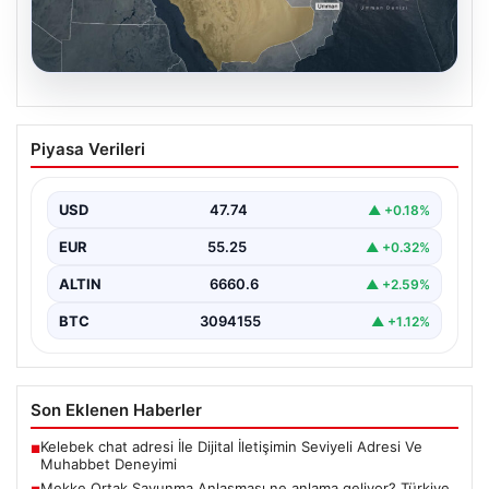
07.08.2026
Mekke Ortak Savunma Anlaşması ne
Piyasa Verileri
anlama geliyor? Türkiye, Suudi
Arabistan ve Pakistan ittifakında
ayrıntılar ortaya çıktı
USD
47.74
▲ +0.18%
EUR
55.25
▲ +0.32%
ALTIN
6660.6
▲ +2.59%
BTC
3094155
▲ +1.12%
Son Eklenen Haberler
Kelebek chat adresi İle Dijital İletişimin Seviyeli Adresi Ve
■
Muhabbet Deneyimi
Mekke Ortak Savunma Anlaşması ne anlama geliyor? Türkiye,