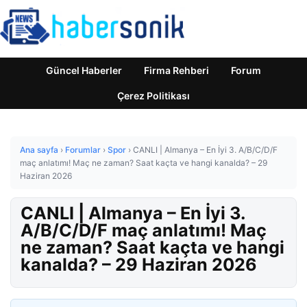
Güncel Haberler
Firma Rehberi
Forum
Çerez Politikası
Ana sayfa
›
Forumlar
›
Spor
›
CANLI | Almanya – En İyi 3. A/B/C/D/F
maç anlatımı! Maç ne zaman? Saat kaçta ve hangi kanalda? – 29
Haziran 2026
CANLI | Almanya – En İyi 3.
A/B/C/D/F maç anlatımı! Maç
ne zaman? Saat kaçta ve hangi
kanalda? – 29 Haziran 2026