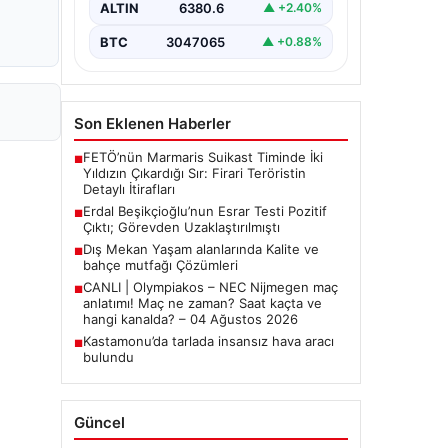
ALTIN
6380.6
▲ +2.40%
Belediye Başkanı Erdal
Beşikçioğlu’nun…
BTC
3047065
▲ +0.88%
Son Eklenen Haberler
FETÖ’nün Marmaris Suikast Timinde İki
■
Yıldızın Çıkardığı Sır: Firari Teröristin
Detaylı İtirafları
Erdal Beşikçioğlu’nun Esrar Testi Pozitif
■
Çıktı; Görevden Uzaklaştırılmıştı
Dış Mekan Yaşam alanlarında Kalite ve
■
bahçe mutfağı Çözümleri
CANLI | Olympiakos – NEC Nijmegen maç
■
anlatımı! Maç ne zaman? Saat kaçta ve
hangi kanalda? – 04 Ağustos 2026
Kastamonu’da tarlada insansız hava aracı
■
bulundu
Güncel