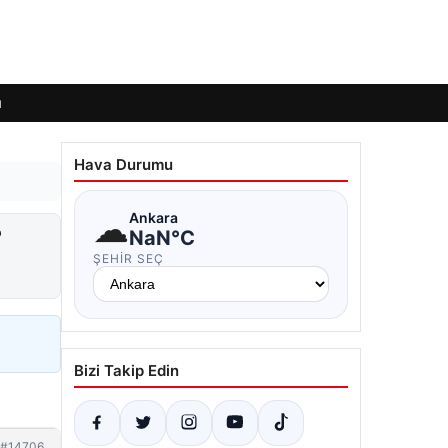
ı
Hava Durumu
☁
Ankara
?
NaN°C
ŞEHIR SEÇ
Bizi Takip Edin
#14706