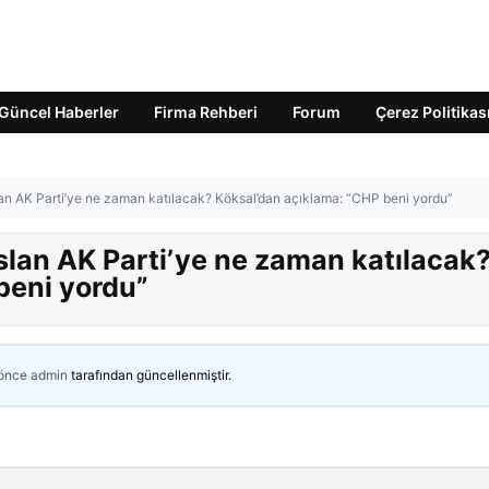
Güncel Haberler
Firma Rehberi
Forum
Çerez Politikas
n AK Parti’ye ne zaman katılacak? Köksal’dan açıklama: “CHP beni yordu”
lan AK Parti’ye ne zaman katılacak
beni yordu”
 önce
admin
tarafından güncellenmiştir.