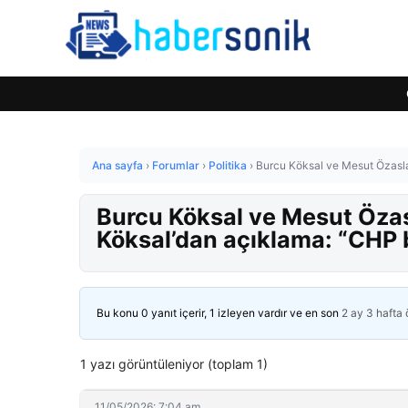
Ana sayfa
›
Forumlar
›
Politika
›
Burcu Köksal ve Mesut Özasla
Burcu Köksal ve Mesut Özas
Köksal’dan açıklama: “CHP 
Bu konu 0 yanıt içerir, 1 izleyen vardır ve en son
2 ay 3 hafta
1 yazı görüntüleniyor (toplam 1)
11/05/2026: 7:04 am