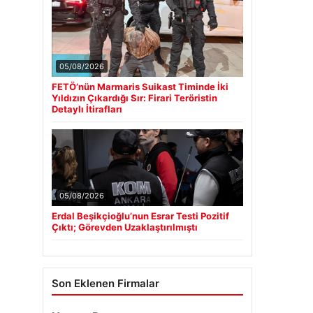
05/08/2026
FETÖ’nün Marmaris Suikast Timinde İki
Yıldızın Çıkardığı Sır: Firari Teröristin
Detaylı İtirafları
05/08/2026
Erdal Beşikçioğlu’nun Esrar Testi Pozitif
Çıktı; Görevden Uzaklaştırılmıştı
Son Eklenen Firmalar