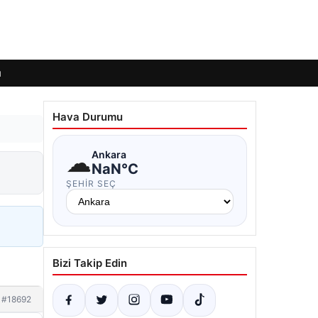
ı
Hava Durumu
☁
Ankara
NaN°C
ŞEHIR SEÇ
Bizi Takip Edin
#18692