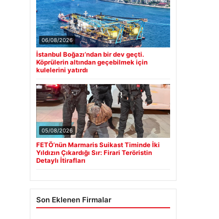
06/08/2026
İstanbul Boğazı’ndan bir dev geçti.
Köprülerin altından geçebilmek için
kulelerini yatırdı
05/08/2026
FETÖ’nün Marmaris Suikast Timinde İki
Yıldızın Çıkardığı Sır: Firari Teröristin
Detaylı İtirafları
Son Eklenen Firmalar