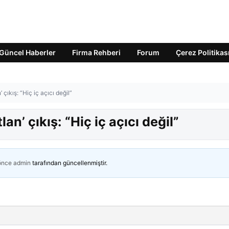
Güncel Haberler
Firma Rehberi
Forum
Çerez Politikas
 çıkış: “Hiç iç açıcı değil”
an’ çıkış: “Hiç iç açıcı değil”
 önce
admin
tarafından güncellenmiştir.