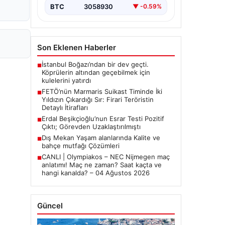
bırakmıyor. Bu girişimin…
BTC
3058930
▼ -0.59%
Son Eklenen Haberler
İstanbul Boğazı’ndan bir dev geçti.
■
Köprülerin altından geçebilmek için
kulelerini yatırdı
FETÖ’nün Marmaris Suikast Timinde İki
■
Yıldızın Çıkardığı Sır: Firari Teröristin
Detaylı İtirafları
Erdal Beşikçioğlu’nun Esrar Testi Pozitif
■
Çıktı; Görevden Uzaklaştırılmıştı
Dış Mekan Yaşam alanlarında Kalite ve
■
bahçe mutfağı Çözümleri
CANLI | Olympiakos – NEC Nijmegen maç
■
anlatımı! Maç ne zaman? Saat kaçta ve
hangi kanalda? – 04 Ağustos 2026
Güncel