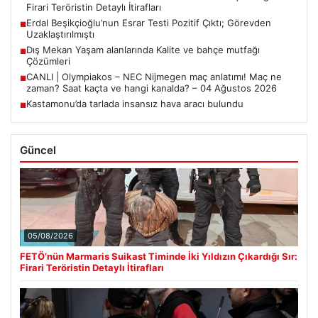
Firari Teröristin Detaylı İtirafları
Erdal Beşikçioğlu’nun Esrar Testi Pozitif Çıktı; Görevden
■
Uzaklaştırılmıştı
Dış Mekan Yaşam alanlarında Kalite ve bahçe mutfağı
■
Çözümleri
CANLI | Olympiakos – NEC Nijmegen maç anlatımı! Maç ne
■
zaman? Saat kaçta ve hangi kanalda? – 04 Ağustos 2026
Kastamonu’da tarlada insansız hava aracı bulundu
■
Güncel
05/08/2026
FETÖ’nün Marmaris Suikast Timinde İki Yıldızın Çıkardığı Sır:
Firari Teröristin Detaylı İtirafları