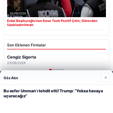
05/08/2026
Erdal Beşikçioğlu’nun Esrar Testi Pozitif Çıktı; Görevden
Uzaklaştırılmıştı
Son Eklenen Firmalar
Cengiz Sigorta
23/06/2026
×
Göz Atın
Web sitemizi nasıl kullandığınızı daha iyi anlayabilmek,
deneyiminizi kişiselleştirmek ve geliştirmek amacıyla çerezler
kullanıyoruz.
Çerez Politikamız
Bu sefer Umman’ı tehdit etti! Trump: “Yoksa havaya
uçuracağız”
Reddet
Kabul Et
© 2026 Sonik Hızda Güncel Haberler
Tercüme Bürosu
|
Malta Dil Okulu
|
lemagrup.com.tr