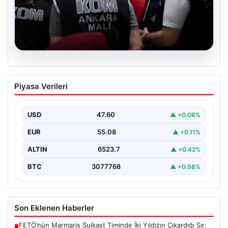
05.08.2026
Erdal Beşikçioğlu’nun Esrar Testi Pozitif
Piyasa Verileri
Çıktı; Görevden Uzaklaştırılmıştı
CHP'li Etimesgut Belediyesi’nde yapılan yolsuzluk ve
rüşvet operasyonu kapsamında tutuklanan Belediye
USD
47.60
▲ +0.06%
Başkanı Erdal Beşikçioğlu’nun…
EUR
55.08
▲ +0.11%
ALTIN
6523.7
▲ +0.42%
BTC
3077768
▲ +0.98%
Son Eklenen Haberler
FETÖ’nün Marmaris Suikast Timinde İki Yıldızın Çıkardığı Sır:
■