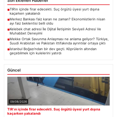
Son Eklenen Haberler
TIR’ın içinde firar edecekti. Suç örgütü üyesi yurt dışına
■
kaçarken yakalandı
Merkez Bankası faiz kararı ne zaman? Ekonomistlerin nisan
■
ayı faiz beklentisi belli oldu
Kelebek chat adresi İle Dijital İletişimin Seviyeli Adresi Ve
■
Muhabbet Deneyimi
Mekke Ortak Savunma Anlaşması ne anlama geliyor? Türkiye,
■
Suudi Arabistan ve Pakistan ittifakında ayrıntılar ortaya çıktı
İstanbul Boğazı’ndan bir dev geçti. Köprülerin altından
■
geçebilmek için kulelerini yatırdı
Güncel
09/08/2026
TIR’ın içinde firar edecekti. Suç örgütü üyesi yurt dışına
kaçarken yakalandı