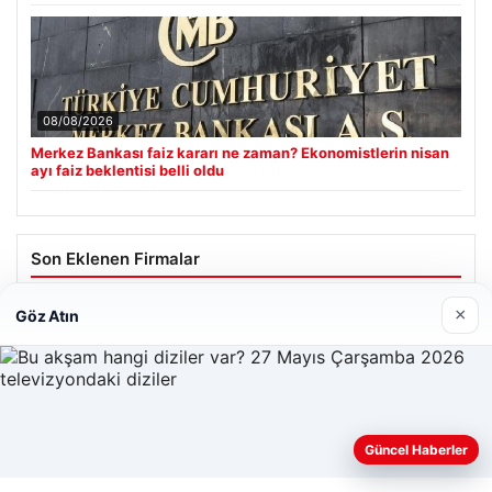
08/08/2026
Merkez Bankası faiz kararı ne zaman? Ekonomistlerin nisan
ayı faiz beklentisi belli oldu
Son Eklenen Firmalar
Cengiz Sigorta
×
Göz Atın
23/06/2026
Web sitemizi nasıl kullandığınızı daha iyi anlayabilmek,
Güncel Haberler
deneyiminizi kişiselleştirmek ve geliştirmek amacıyla çerezler