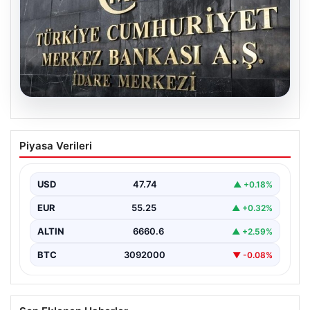
08.08.2026
Merkez Bankası faiz kararı ne zaman?
Piyasa Verileri
Ekonomistlerin nisan ayı faiz beklentisi
belli oldu
USD
47.74
▲ +0.18%
EUR
55.25
▲ +0.32%
ALTIN
6660.6
▲ +2.59%
BTC
3092000
▼ -0.08%