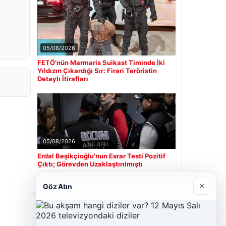
05/08/2026
FETÖ’nün Marmaris Suikast Timinde İki
Yıldızın Çıkardığı Sır: Firari Teröristin
Detaylı İtirafları
05/08/2026
Erdal Beşikçioğlu’nun Esrar Testi Pozitif
Çıktı; Görevden Uzaklaştırılmıştı
×
Göz Atın
Son Eklenen Firmalar