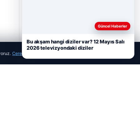
Güncel Haberler
Bu akşam hangi diziler var? 12 Mayıs Salı
2026 televizyondaki diziler
ıyoruz.
Çerez Politikamız
Reddet
Kabul Et
Hastaş Beton
26/05/2026