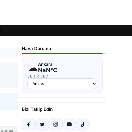
ı
Hava Durumu
☁
Ankara
NaN°C
ŞEHIR SEÇ
Bizi Takip Edin
#15165