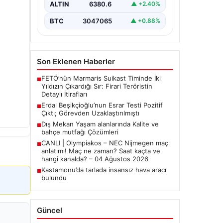
ALTIN
6380.6
▲ +2.40%
Belediye Başkanı Erdal
Beşikçioğlu’nun…
BTC
3047065
▲ +0.88%
Son Eklenen Haberler
FETÖ’nün Marmaris Suikast Timinde İki
■
Yıldızın Çıkardığı Sır: Firari Teröristin
Detaylı İtirafları
Erdal Beşikçioğlu’nun Esrar Testi Pozitif
■
Çıktı; Görevden Uzaklaştırılmıştı
Dış Mekan Yaşam alanlarında Kalite ve
■
bahçe mutfağı Çözümleri
CANLI | Olympiakos – NEC Nijmegen maç
■
anlatımı! Maç ne zaman? Saat kaçta ve
hangi kanalda? – 04 Ağustos 2026
Kastamonu’da tarlada insansız hava aracı
■
bulundu
Güncel