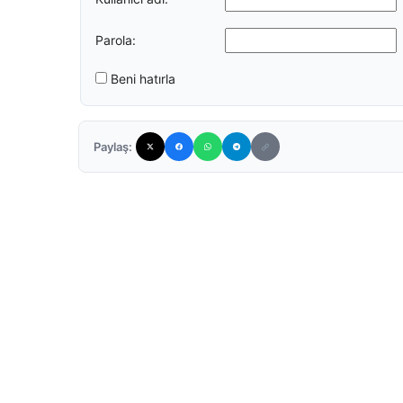
Parola:
Beni hatırla
Paylaş: