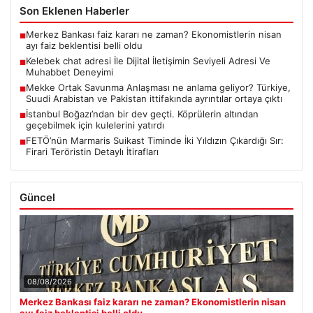
Son Eklenen Haberler
Merkez Bankası faiz kararı ne zaman? Ekonomistlerin nisan
■
ayı faiz beklentisi belli oldu
Kelebek chat adresi İle Dijital İletişimin Seviyeli Adresi Ve
■
Muhabbet Deneyimi
Mekke Ortak Savunma Anlaşması ne anlama geliyor? Türkiye,
■
Suudi Arabistan ve Pakistan ittifakında ayrıntılar ortaya çıktı
İstanbul Boğazı’ndan bir dev geçti. Köprülerin altından
■
geçebilmek için kulelerini yatırdı
FETÖ’nün Marmaris Suikast Timinde İki Yıldızın Çıkardığı Sır:
■
Firari Teröristin Detaylı İtirafları
Güncel
08/08/2026
Merkez Bankası faiz kararı ne zaman? Ekonomistlerin nisan
ayı faiz beklentisi belli oldu