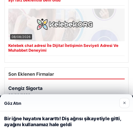
08/08/2026
Kelebek chat adresi İle Dijital İletişimin Seviyeli Adresi Ve
Muhabbet Deneyimi
Son Eklenen Firmalar
Cengiz Sigorta
23/06/2026
×
Göz Atın
Web sitemizi nasıl kullandığınızı daha iyi anlayabilmek,
deneyiminizi kişiselleştirmek ve geliştirmek amacıyla çerezler
kullanıyoruz.
Çerez Politikamız
Bir iğne hayatını kararttı! Diş ağrısı şikayetiyle gitti,
ayağını kullanamaz hale geldi
Reddet
Kabul Et