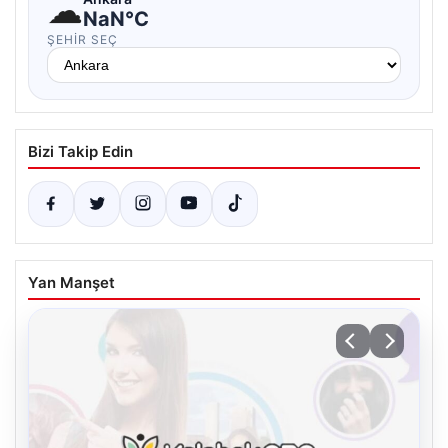
☁
NaN°C
ŞEHIR SEÇ
Bizi Takip Edin
Yan Manşet