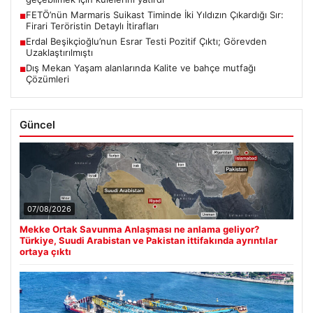
FETÖ’nün Marmaris Suikast Timinde İki Yıldızın Çıkardığı Sır:
■
Firari Teröristin Detaylı İtirafları
Erdal Beşikçioğlu’nun Esrar Testi Pozitif Çıktı; Görevden
■
Uzaklaştırılmıştı
Dış Mekan Yaşam alanlarında Kalite ve bahçe mutfağı
■
Çözümleri
Güncel
07/08/2026
Mekke Ortak Savunma Anlaşması ne anlama geliyor?
Türkiye, Suudi Arabistan ve Pakistan ittifakında ayrıntılar
ortaya çıktı