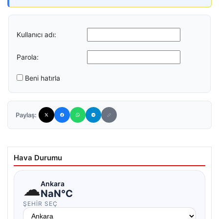
Kullanıcı adı:
Parola:
Beni hatırla
Paylaş:
Hava Durumu
☁
Ankara
NaN°C
ŞEHIR SEÇ