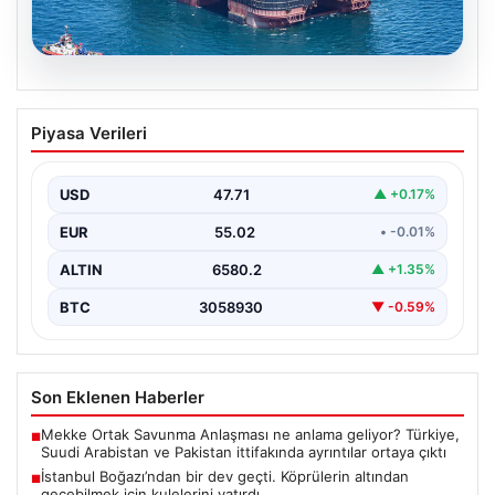
06.08.2026
İstanbul Boğazı’ndan bir dev geçti.
Piyasa Verileri
Köprülerin altından geçebilmek için
kulelerini yatırdı
USD
47.71
▲ +0.17%
EUR
55.02
• -0.01%
ALTIN
6580.2
▲ +1.35%
BTC
3058930
▼ -0.59%
Son Eklenen Haberler
Mekke Ortak Savunma Anlaşması ne anlama geliyor? Türkiye,
■
Suudi Arabistan ve Pakistan ittifakında ayrıntılar ortaya çıktı
İstanbul Boğazı’ndan bir dev geçti. Köprülerin altından
■
geçebilmek için kulelerini yatırdı