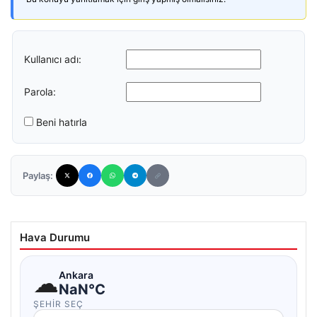
Kullanıcı adı:
Parola:
Beni hatırla
Paylaş:
Hava Durumu
☁
Ankara
NaN°C
ŞEHIR SEÇ