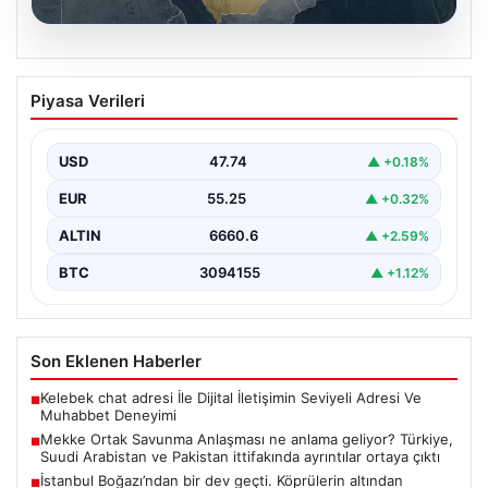
07.08.2026
Mekke Ortak Savunma Anlaşması ne
Piyasa Verileri
anlama geliyor? Türkiye, Suudi
Arabistan ve Pakistan ittifakında
ayrıntılar ortaya çıktı
USD
47.74
▲ +0.18%
EUR
55.25
▲ +0.32%
ALTIN
6660.6
▲ +2.59%
BTC
3094155
▲ +1.12%
Son Eklenen Haberler
Kelebek chat adresi İle Dijital İletişimin Seviyeli Adresi Ve
■
Muhabbet Deneyimi
Mekke Ortak Savunma Anlaşması ne anlama geliyor? Türkiye,
■
Suudi Arabistan ve Pakistan ittifakında ayrıntılar ortaya çıktı
İstanbul Boğazı’ndan bir dev geçti. Köprülerin altından
■