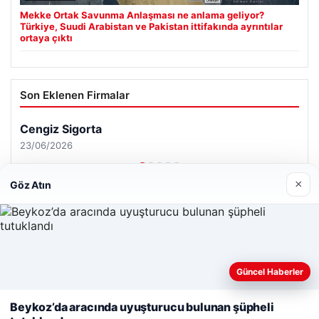
Mekke Ortak Savunma Anlaşması ne anlama geliyor?
Türkiye, Suudi Arabistan ve Pakistan ittifakında ayrıntılar
ortaya çıktı
Son Eklenen Firmalar
Cengiz Sigorta
23/06/2026
×
Göz Atın
© 2026 Sonik Hızda Güncel Haberler
Web sitemizi nasıl kullandığınızı daha iyi anlayabilmek,
Güncel Haberler
Tercüme Bürosu
|
Malta Dil Okulu
|
lemagrup.com.tr
deneyiminizi kişiselleştirmek ve geliştirmek amacıyla çerezler
t
t
t
 escort
 escort
 escort
cort
İzle
 escort
 escort
 escort
er escort
scort
ahis
ahis
cio
lkalı escort
stanbul escort
kullanıyoruz.
Çerez Politikamız
Beykoz’da aracında uyuşturucu bulunan şüpheli