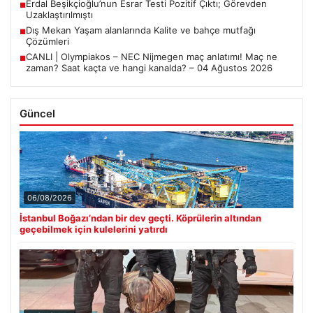
Erdal Beşikçioğlu’nun Esrar Testi Pozitif Çıktı; Görevden
■
Uzaklaştırılmıştı
Dış Mekan Yaşam alanlarında Kalite ve bahçe mutfağı
■
Çözümleri
CANLI | Olympiakos – NEC Nijmegen maç anlatımı! Maç ne
■
zaman? Saat kaçta ve hangi kanalda? – 04 Ağustos 2026
Güncel
06/08/2026
İstanbul Boğazı’ndan bir dev geçti. Köprülerin altından
geçebilmek için kulelerini yatırdı