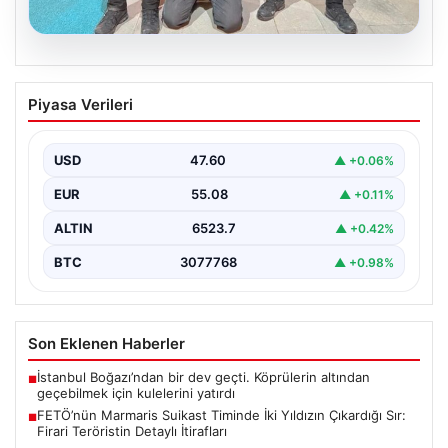
05.08.2026
FETÖ’nün Marmaris Suikast Timinde İki
Piyasa Verileri
Yıldızın Çıkardığı Sır: Firari Teröristin
Detaylı İtirafları
USD
47.60
▲ +0.06%
15 Temmuz 2016 tarihinde gerçekleştirilen başarısız
darbe girişiminin gölgeleri halen Peşlerini bırakmıyor. Bu
EUR
55.08
▲ +0.11%
girişimin…
ALTIN
6523.7
▲ +0.42%
BTC
3077768
▲ +0.98%
Son Eklenen Haberler
İstanbul Boğazı’ndan bir dev geçti. Köprülerin altından
■
geçebilmek için kulelerini yatırdı
FETÖ’nün Marmaris Suikast Timinde İki Yıldızın Çıkardığı Sır:
■
Firari Teröristin Detaylı İtirafları