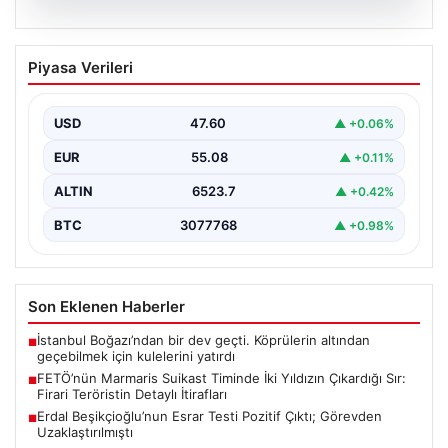
05.08.2026
FETÖ’nün Marmaris Suikast Timinde İki
Piyasa Verileri
Yıldızın Çıkardığı Sır: Firari Teröristin
Detaylı İtirafları
USD
47.60
▲ +0.06%
15 Temmuz 2016 tarihinde gerçekleştirilen başarısız
darbe girişiminin gölgeleri halen Peşlerini bırakmıyor. Bu
EUR
55.08
▲ +0.11%
girişimin…
ALTIN
6523.7
▲ +0.42%
BTC
3077768
▲ +0.98%
Son Eklenen Haberler
İstanbul Boğazı’ndan bir dev geçti. Köprülerin altından
■
geçebilmek için kulelerini yatırdı
FETÖ’nün Marmaris Suikast Timinde İki Yıldızın Çıkardığı Sır:
■
Firari Teröristin Detaylı İtirafları
Erdal Beşikçioğlu’nun Esrar Testi Pozitif Çıktı; Görevden
■
Uzaklaştırılmıştı