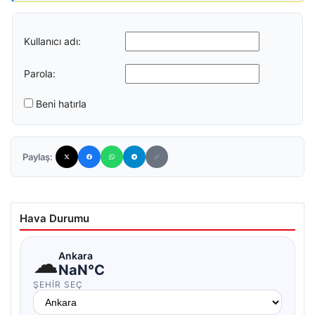
Kullanıcı adı:
Parola:
Beni hatırla
Paylaş:
Hava Durumu
☁
Ankara
NaN°C
ŞEHIR SEÇ