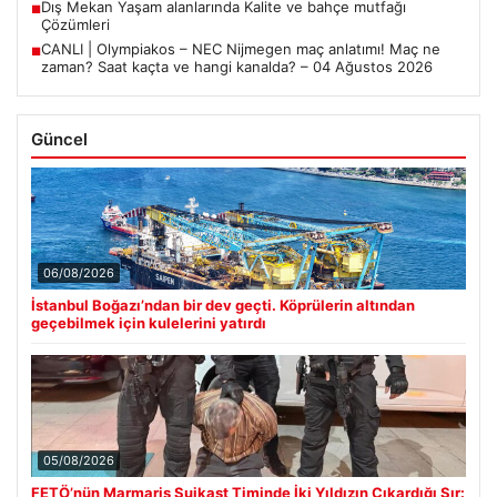
Dış Mekan Yaşam alanlarında Kalite ve bahçe mutfağı
■
Çözümleri
CANLI | Olympiakos – NEC Nijmegen maç anlatımı! Maç ne
■
zaman? Saat kaçta ve hangi kanalda? – 04 Ağustos 2026
Güncel
06/08/2026
İstanbul Boğazı’ndan bir dev geçti. Köprülerin altından
geçebilmek için kulelerini yatırdı
05/08/2026
FETÖ’nün Marmaris Suikast Timinde İki Yıldızın Çıkardığı Sır: