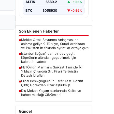
ALTIN
6580.2
▲ +1.35%
BTC
3058930
▼ -0.59%
Son Eklenen Haberler
Mekke Ortak Savunma Anlaşması ne
■
anlama geliyor? Türkiye, Suudi Arabistan
ve Pakistan ittifakında ayrıntılar ortaya çıktı
İstanbul Boğazı’ndan bir dev geçti.
■
Köprülerin altından geçebilmek için
kulelerini yatırdı
FETÖ’nün Marmaris Suikast Timinde İki
■
Yıldızın Çıkardığı Sır: Firari Teröristin
Detaylı İtirafları
Erdal Beşikçioğlu’nun Esrar Testi Pozitif
■
Çıktı; Görevden Uzaklaştırılmıştı
Dış Mekan Yaşam alanlarında Kalite ve
■
bahçe mutfağı Çözümleri
Güncel