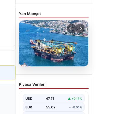
Yan Manşet
06.08.2026
İstanbul Boğazı’ndan bir
Piyasa Verileri
dev geçti. Köprülerin
altından geçebilmek için
kulelerini yatırdı
USD
47.71
▲ +0.17%
EUR
55.02
• -0.01%