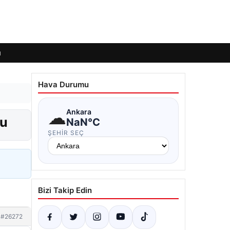
ı
Hava Durumu
☁
Ankara
du
NaN°C
ŞEHIR SEÇ
Bizi Takip Edin
#26272