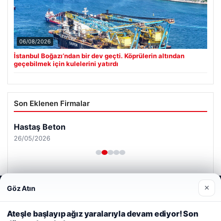
06/08/2026
İstanbul Boğazı’ndan bir dev geçti. Köprülerin altından
geçebilmek için kulelerini yatırdı
Son Eklenen Firmalar
Hastaş Beton
26/05/2026
×
Göz Atın
Web sitemizi nasıl kullandığınızı daha iyi anlayabilmek,
deneyiminizi kişiselleştirmek ve geliştirmek amacıyla çerezler
kullanıyoruz.
Çerez Politikamız
Ateşle başlayıp ağız yaralarıyla devam ediyor! Son
© 2026 Sonik Hızda Güncel Haberler