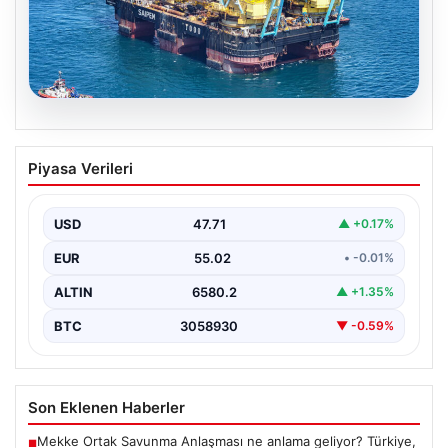
06.08.2026
İstanbul Boğazı’ndan bir dev geçti.
Piyasa Verileri
Köprülerin altından geçebilmek için
kulelerini yatırdı
USD
47.71
▲ +0.17%
EUR
55.02
• -0.01%
ALTIN
6580.2
▲ +1.35%
BTC
3058930
▼ -0.59%
Son Eklenen Haberler
Mekke Ortak Savunma Anlaşması ne anlama geliyor? Türkiye,
■