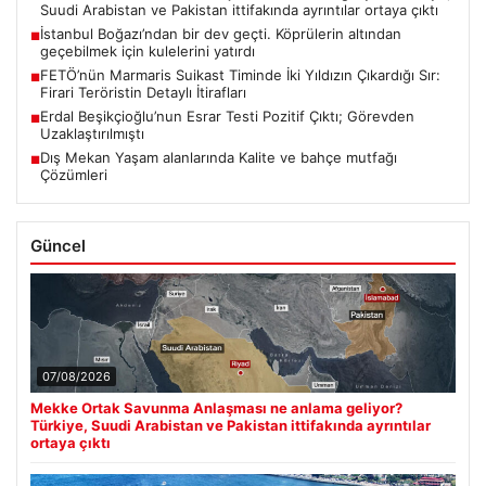
Suudi Arabistan ve Pakistan ittifakında ayrıntılar ortaya çıktı
İstanbul Boğazı’ndan bir dev geçti. Köprülerin altından
■
geçebilmek için kulelerini yatırdı
FETÖ’nün Marmaris Suikast Timinde İki Yıldızın Çıkardığı Sır:
■
Firari Teröristin Detaylı İtirafları
Erdal Beşikçioğlu’nun Esrar Testi Pozitif Çıktı; Görevden
■
Uzaklaştırılmıştı
Dış Mekan Yaşam alanlarında Kalite ve bahçe mutfağı
■
Çözümleri
Güncel
07/08/2026
Mekke Ortak Savunma Anlaşması ne anlama geliyor?
Türkiye, Suudi Arabistan ve Pakistan ittifakında ayrıntılar
ortaya çıktı