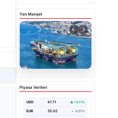
Yan Manşet
06.08.2026
İstanbul Boğazı’ndan bir
Piyasa Verileri
dev geçti. Köprülerin
altından geçebilmek için
kulelerini yatırdı
USD
47.71
▲ +0.17%
EUR
55.02
• -0.01%