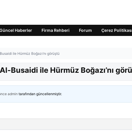
Güncel Haberler
Firma Rehberi
Forum
Çerez Politikas
Busaidi ile Hürmüz Boğazı’nı görüştü
Al-Busaidi ile Hürmüz Boğazı’nı gör
 önce
admin
tarafından güncellenmiştir.