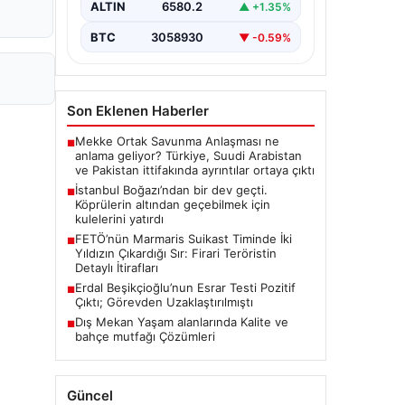
ALTIN
6580.2
▲ +1.35%
BTC
3058930
▼ -0.59%
Son Eklenen Haberler
Mekke Ortak Savunma Anlaşması ne
■
anlama geliyor? Türkiye, Suudi Arabistan
ve Pakistan ittifakında ayrıntılar ortaya çıktı
İstanbul Boğazı’ndan bir dev geçti.
■
Köprülerin altından geçebilmek için
kulelerini yatırdı
FETÖ’nün Marmaris Suikast Timinde İki
■
Yıldızın Çıkardığı Sır: Firari Teröristin
Detaylı İtirafları
Erdal Beşikçioğlu’nun Esrar Testi Pozitif
■
Çıktı; Görevden Uzaklaştırılmıştı
Dış Mekan Yaşam alanlarında Kalite ve
■
bahçe mutfağı Çözümleri
Güncel