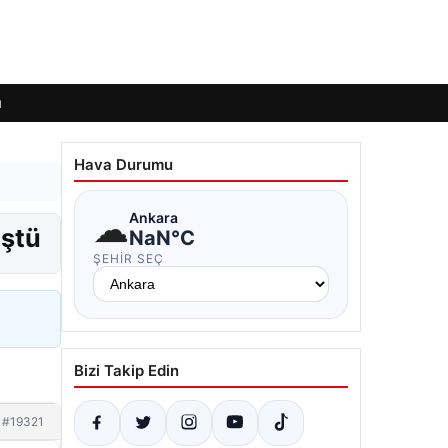
ı
Hava Durumu
☁
Ankara
üştü
NaN°C
ŞEHIR SEÇ
Bizi Takip Edin
#19321