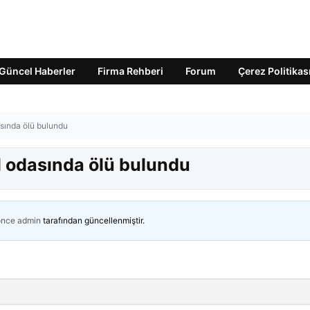
Güncel Haberler
Firma Rehberi
Forum
Çerez Politikas
asında ölü bulundu
l odasında ölü bulundu
önce
admin
tarafından güncellenmiştir.