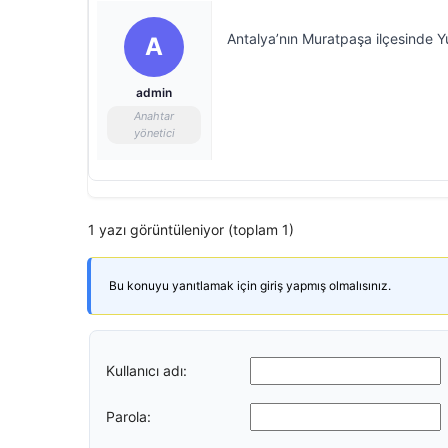
Antalya’nın Muratpaşa ilçesinde Yu
A
admin
Anahtar
yönetici
1 yazı görüntüleniyor (toplam 1)
Bu konuyu yanıtlamak için giriş yapmış olmalısınız.
Kullanıcı adı:
Parola: