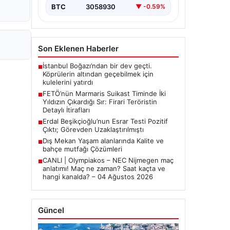
bırakmıyor. Bu girişimin…
BTC
3058930
▼ -0.59%
Son Eklenen Haberler
İstanbul Boğazı’ndan bir dev geçti.
■
Köprülerin altından geçebilmek için
kulelerini yatırdı
FETÖ’nün Marmaris Suikast Timinde İki
■
Yıldızın Çıkardığı Sır: Firari Teröristin
Detaylı İtirafları
Erdal Beşikçioğlu’nun Esrar Testi Pozitif
■
Çıktı; Görevden Uzaklaştırılmıştı
Dış Mekan Yaşam alanlarında Kalite ve
■
bahçe mutfağı Çözümleri
CANLI | Olympiakos – NEC Nijmegen maç
■
anlatımı! Maç ne zaman? Saat kaçta ve
hangi kanalda? – 04 Ağustos 2026
Güncel