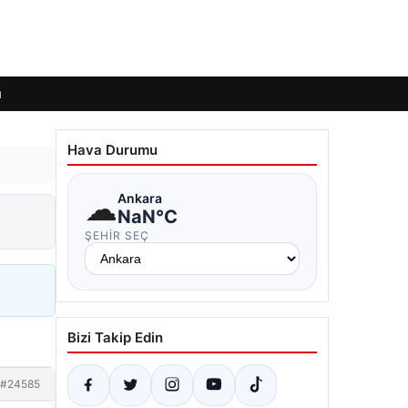
ı
Hava Durumu
☁
Ankara
NaN°C
ŞEHIR SEÇ
Bizi Takip Edin
#24585