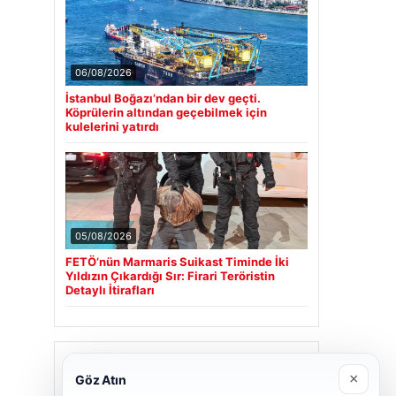
06/08/2026
İstanbul Boğazı’ndan bir dev geçti.
Köprülerin altından geçebilmek için
kulelerini yatırdı
05/08/2026
FETÖ’nün Marmaris Suikast Timinde İki
Yıldızın Çıkardığı Sır: Firari Teröristin
Detaylı İtirafları
Son Eklenen Firmalar
×
Göz Atın