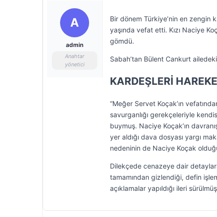
Bir dönem Türkiye’nin en zengin k
A
yaşında vefat etti. Kızı Naciye K
gömdü.
admin
Anahtar
Sabah’tan Bülent Cankurt ailedeki k
yönetici
KARDEŞLERİ HAREKE
“Meğer Servet Koçak’ın vefatından 
savurganlığı gerekçeleriyle kendis
buymuş. Naciye Koçak’ın davranışları
yer aldığı dava dosyası yargı maka
nedeninin de Naciye Koçak olduğu
Dilekçede cenazeye dair detaylara 
tamamından gizlendiği, defin işlemle
açıklamalar yapıldığı ileri sürülmüş”