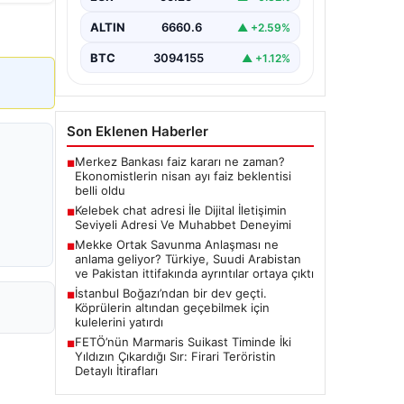
seviyeli bir biçimde bağlantı
sağlaması ciddi bir hassasiyet ifade
ALTIN
6660.6
▲ +2.59%
etmektedir. Halen…
BTC
3094155
▲ +1.12%
Son Eklenen Haberler
Merkez Bankası faiz kararı ne zaman?
■
Ekonomistlerin nisan ayı faiz beklentisi
belli oldu
Kelebek chat adresi İle Dijital İletişimin
■
Seviyeli Adresi Ve Muhabbet Deneyimi
Mekke Ortak Savunma Anlaşması ne
■
anlama geliyor? Türkiye, Suudi Arabistan
ve Pakistan ittifakında ayrıntılar ortaya çıktı
İstanbul Boğazı’ndan bir dev geçti.
■
Köprülerin altından geçebilmek için
kulelerini yatırdı
FETÖ’nün Marmaris Suikast Timinde İki
■
Yıldızın Çıkardığı Sır: Firari Teröristin
Detaylı İtirafları