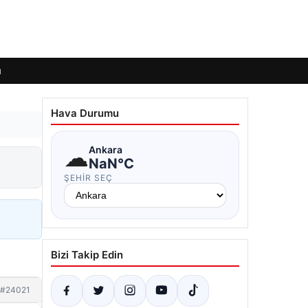
ı
Hava Durumu
☁
Ankara
NaN°C
ŞEHIR SEÇ
Bizi Takip Edin
#24021