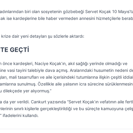
adınlarından biri olan sosyetenin gözbebeği Servet Koçak 10 Mayıs’t
oçak ise kardeşlerine bile haber vermeden annesini hizmetçilerle bera
rize dair yeni detayları şu sözlerle aktardı:
TE GEÇTİ
önce kardeşleri, Naciye Koçak’ın, akıl sağlığı yerinde olmadığı ve
ine vasi tayini talebiyle dava açmış. Aralarındaki husumetin nedeni d
, mali tasarrufları ve aile içerisindeki tutumlarına ilişkin çeşitli iddia
mlarına sunulmuş. Özellikle aile yalısının icra sürecine sürüklenmesin
 dilekçede yer alıyormuş.”
da yer verildi. Cankurt yazısında “Servet Koçak’ın vefatının aile fertl
rinin sınırlı kişilerle gerçekleştirildiği ve bu süreçte kamuoyuna çelişk
 ifadelerini kullandı.