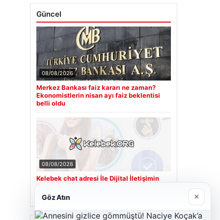
Güncel
08/08/2026
Merkez Bankası faiz kararı ne zaman?
Ekonomistlerin nisan ayı faiz beklentisi
belli oldu
08/08/2026
Kelebek chat adresi İle Dijital İletişimin
Seviyeli Adresi Ve Muhabbet Deneyimi
×
Göz Atın