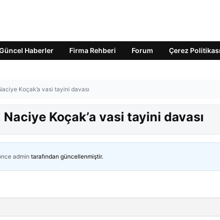
Güncel Haberler
Firma Rehberi
Forum
Çerez Politikas
aciye Koçak’a vasi tayini davası
Naciye Koçak’a vasi tayini davası
 önce
admin
tarafından güncellenmiştir.