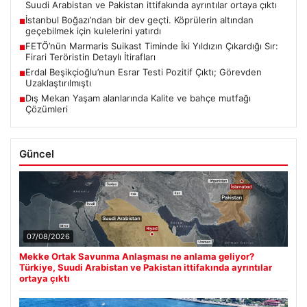
Suudi Arabistan ve Pakistan ittifakında ayrıntılar ortaya çıktı
İstanbul Boğazı’ndan bir dev geçti. Köprülerin altından
■
geçebilmek için kulelerini yatırdı
FETÖ’nün Marmaris Suikast Timinde İki Yıldızın Çıkardığı Sır:
■
Firari Teröristin Detaylı İtirafları
Erdal Beşikçioğlu’nun Esrar Testi Pozitif Çıktı; Görevden
■
Uzaklaştırılmıştı
Dış Mekan Yaşam alanlarında Kalite ve bahçe mutfağı
■
Çözümleri
Güncel
07/08/2026
Mekke Ortak Savunma Anlaşması ne anlama geliyor?
Türkiye, Suudi Arabistan ve Pakistan ittifakında ayrıntılar
ortaya çıktı