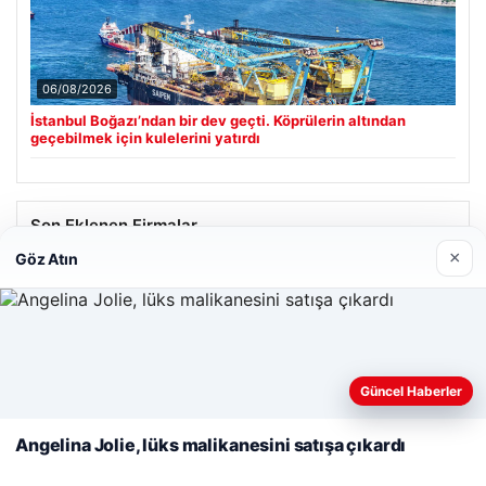
06/08/2026
İstanbul Boğazı’ndan bir dev geçti. Köprülerin altından
geçebilmek için kulelerini yatırdı
Son Eklenen Firmalar
×
Göz Atın
Cengiz Sigorta
23/06/2026
Web sitemizi nasıl kullandığınızı daha iyi anlayabilmek,
deneyiminizi kişiselleştirmek ve geliştirmek amacıyla çerezler
Güncel Haberler
kullanıyoruz.
Çerez Politikamız
Angelina Jolie, lüks malikanesini satışa çıkardı
Reddet
Kabul Et
© 2026 Sonik Hızda Güncel Haberler