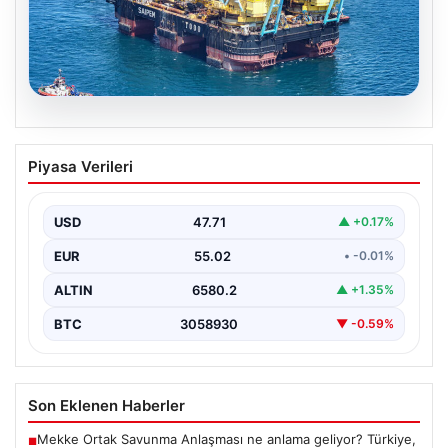
06.08.2026
İstanbul Boğazı’ndan bir dev geçti.
Piyasa Verileri
Köprülerin altından geçebilmek için
kulelerini yatırdı
USD
47.71
▲ +0.17%
EUR
55.02
• -0.01%
ALTIN
6580.2
▲ +1.35%
BTC
3058930
▼ -0.59%
Son Eklenen Haberler
Mekke Ortak Savunma Anlaşması ne anlama geliyor? Türkiye,
■