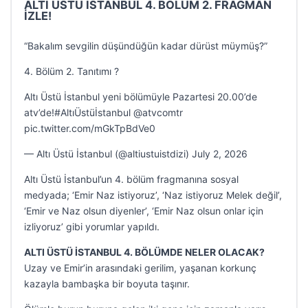
ALTI ÜSTÜ İSTANBUL 4. BÖLÜM 2. FRAGMAN
İZLE!
“Bakalım sevgilin düşündüğün kadar dürüst müymüş?”
4. Bölüm 2. Tanıtımı ?
Altı Üstü İstanbul yeni bölümüyle Pazartesi 20.00’de
atv’de!#AltıÜstüİstanbul @atvcomtr
pic.twitter.com/mGkTpBdVe0
— Altı Üstü İstanbul (@altiustuistdizi) July 2, 2026
Altı Üstü İstanbul’un 4. bölüm fragmanına sosyal
medyada; ‘Emir Naz istiyoruz’, ‘Naz istiyoruz Melek değil’,
‘Emir ve Naz olsun diyenler’, ‘Emir Naz olsun onlar için
izliyoruz’ gibi yorumlar yapıldı.
ALTI ÜSTÜ İSTANBUL 4. BÖLÜMDE NELER OLACAK?
Uzay ve Emir’in arasındaki gerilim, yaşanan korkunç
kazayla bambaşka bir boyuta taşınır.