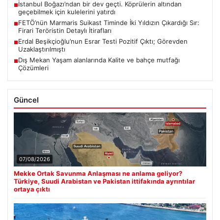
İstanbul Boğazı’ndan bir dev geçti. Köprülerin altından
■
geçebilmek için kulelerini yatırdı
FETÖ’nün Marmaris Suikast Timinde İki Yıldızın Çıkardığı Sır:
■
Firari Teröristin Detaylı İtirafları
Erdal Beşikçioğlu’nun Esrar Testi Pozitif Çıktı; Görevden
■
Uzaklaştırılmıştı
Dış Mekan Yaşam alanlarında Kalite ve bahçe mutfağı
■
Çözümleri
Güncel
07/08/2026
Mekke Ortak Savunma Anlaşması ne anlama geliyor?
Türkiye, Suudi Arabistan ve Pakistan ittifakında ayrıntılar
ortaya çıktı