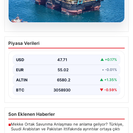
06.08.2026
İstanbul Boğazı’ndan bir dev geçti.
Piyasa Verileri
Köprülerin altından geçebilmek için
kulelerini yatırdı
USD
47.71
▲ +0.17%
EUR
55.02
• -0.01%
ALTIN
6580.2
▲ +1.35%
BTC
3058930
▼ -0.59%
Son Eklenen Haberler
Mekke Ortak Savunma Anlaşması ne anlama geliyor? Türkiye,
■
Suudi Arabistan ve Pakistan ittifakında ayrıntılar ortaya çıktı