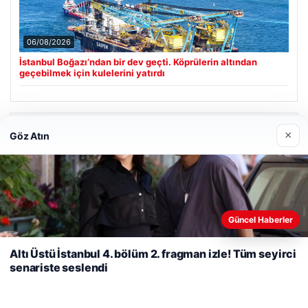
06/08/2026
İstanbul Boğazı’ndan bir dev geçti. Köprülerin altından
geçebilmek için kulelerini yatırdı
Son Eklenen Firmalar
×
Göz Atın
Web sitemizi nasıl kullandığınızı daha iyi anlayabilmek,
Güncel Haberler
deneyiminizi kişiselleştirmek ve geliştirmek amacıyla çerezler
kullanıyoruz.
Çerez Politikamız
Altı Üstü İstanbul 4. bölüm 2. fragman izle! Tüm seyirci
senariste seslendi
Reddet
Kabul Et