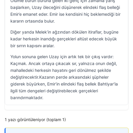
Ölümle burun buruna gelen iki genç için zamanla yarış
başlarken, Uzay öleceğini düşünerek elindeki flaş belleği
Emir’e emanet eder. Emir ise kendisini hiç beklemediği bir
kararın ortasında bulur.
Diğer yanda Melek’in ağzından dökülen itiraflar, bugüne
kadar herkesin inandığı gerçekleri altüst edecek büyük
bir sırrın kapısını aralar.
Yolun sonuna gelen Uzay için artık tek bir çıkış vardır:
Kaçmak. Ancak ortaya çıkacak sır, yalnızca onun değil,
mahalledeki herkesin hayatını geri dönülmez şekilde
değiştirecektir.Kazanın perde arkasındaki şüpheler
giderek büyürken, Emir’in elindeki flaş bellek Bahtiyar’la
ilgili tüm dengeleri değiştirebilecek gerçekleri
barındırmaktadır.
1 yazı görüntüleniyor (toplam 1)