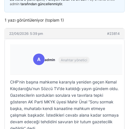
admin
tarafından güncellenmiştir.
1 yazı görüntüleniyor (toplam 1)
22/06/2026: 5:39 pm
#23814
A
admin
Anahtar yönetici
CHP’nin başına mahkeme kararıyla yeniden geçen Kemal
Kılıçdaroğlu’nun Sözcü TV’de katıldığı yayın gündem oldu.
Gazetecilerin sordukları sorulara ve tavırlara tepki
gösteren AK Parti MKYK üyesi Mahir Ünal “Soru sormak
başka, muhatabı kendi kanaatine mahkum etmeye
çalışmak başkadır. İstedikleri cevabı alana kadar sormaya
devam edeceği tehdidini savuran bir tutum gazetecilik
değildir” dedi.