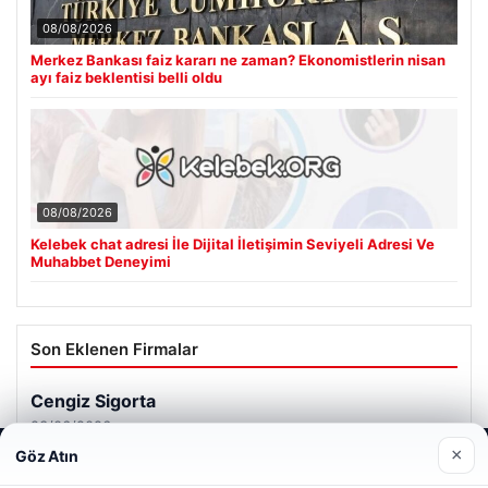
08/08/2026
Merkez Bankası faiz kararı ne zaman? Ekonomistlerin nisan
ayı faiz beklentisi belli oldu
08/08/2026
Kelebek chat adresi İle Dijital İletişimin Seviyeli Adresi Ve
Muhabbet Deneyimi
Son Eklenen Firmalar
Cengiz Sigorta
23/06/2026
×
Göz Atın
Web sitemizi nasıl kullandığınızı daha iyi anlayabilmek,
deneyiminizi kişiselleştirmek ve geliştirmek amacıyla çerezler