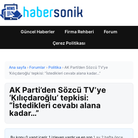
Güncel Haberler
Firma Rehberi
Forum
Çerez Politikası
Ana sayfa
›
Forumlar
›
Politika
›
AK Parti’den Sözcü TV’ye
‘Kılıçdaroğlu’ tepkisi: “İstedikleri cevabı alana kadar…”
AK Parti’den Sözcü TV’ye
‘Kılıçdaroğlu’ tepkisi:
“İstedikleri cevabı alana
kadar…”
Bu konu 0 yanıt içerir, 1 izleyen vardır ve en son
1 ay 2 hafta önce