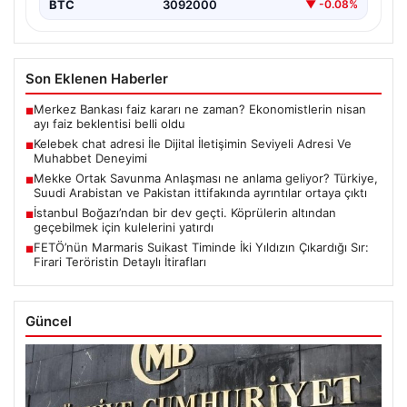
BTC
3092000
▼ -0.08%
Son Eklenen Haberler
Merkez Bankası faiz kararı ne zaman? Ekonomistlerin nisan
■
ayı faiz beklentisi belli oldu
Kelebek chat adresi İle Dijital İletişimin Seviyeli Adresi Ve
■
Muhabbet Deneyimi
Mekke Ortak Savunma Anlaşması ne anlama geliyor? Türkiye,
■
Suudi Arabistan ve Pakistan ittifakında ayrıntılar ortaya çıktı
İstanbul Boğazı’ndan bir dev geçti. Köprülerin altından
■
geçebilmek için kulelerini yatırdı
FETÖ’nün Marmaris Suikast Timinde İki Yıldızın Çıkardığı Sır:
■
Firari Teröristin Detaylı İtirafları
Güncel