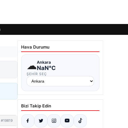
ı
Hava Durumu
☁
Ankara
NaN°C
ŞEHIR SEÇ
Bizi Takip Edin
#19819