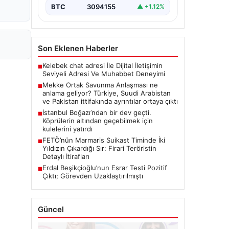
BTC
3094155
▲ +1.12%
Son Eklenen Haberler
Kelebek chat adresi İle Dijital İletişimin
■
Seviyeli Adresi Ve Muhabbet Deneyimi
Mekke Ortak Savunma Anlaşması ne
■
anlama geliyor? Türkiye, Suudi Arabistan
ve Pakistan ittifakında ayrıntılar ortaya çıktı
İstanbul Boğazı’ndan bir dev geçti.
■
Köprülerin altından geçebilmek için
kulelerini yatırdı
FETÖ’nün Marmaris Suikast Timinde İki
■
Yıldızın Çıkardığı Sır: Firari Teröristin
Detaylı İtirafları
Erdal Beşikçioğlu’nun Esrar Testi Pozitif
■
Çıktı; Görevden Uzaklaştırılmıştı
Güncel