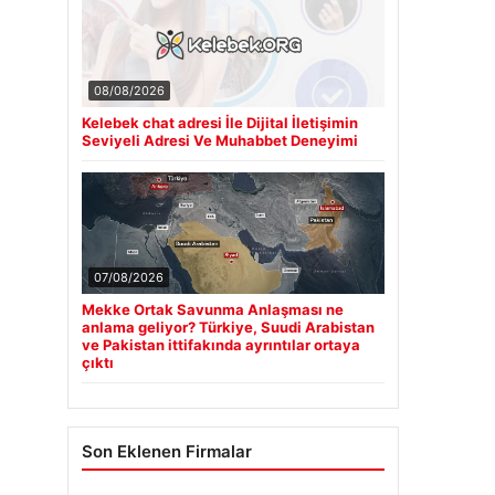
08/08/2026
Kelebek chat adresi İle Dijital İletişimin
Seviyeli Adresi Ve Muhabbet Deneyimi
07/08/2026
Mekke Ortak Savunma Anlaşması ne
anlama geliyor? Türkiye, Suudi Arabistan
ve Pakistan ittifakında ayrıntılar ortaya
çıktı
Son Eklenen Firmalar