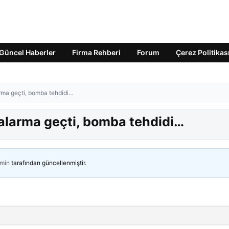
Güncel Haberler
Firma Rehberi
Forum
Çerez Politikas
arma geçti, bomba tehdidi…
r alarma geçti, bomba tehdidi…
min
tarafından güncellenmiştir.