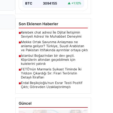
BTC
3094155
▲ +1.12%
Son Eklenen Haberler
Kelebek chat adresi İle Dijital İletişimin
■
Seviyeli Adresi Ve Muhabbet Deneyimi
Mekke Ortak Savunma Anlaşması ne
■
anlama geliyor? Türkiye, Suudi Arabistan
ve Pakistan ittifakında ayrıntılar ortaya çıktı
İstanbul Boğazı’ndan bir dev geçti.
■
Köprülerin altından geçebilmek için
kulelerini yatırdı
FETÖ’nün Marmaris Suikast Timinde İki
■
Yıldızın Çıkardığı Sır: Firari Teröristin
Detaylı İtirafları
Erdal Beşikçioğlu’nun Esrar Testi Pozitif
■
Çıktı; Görevden Uzaklaştırılmıştı
Güncel