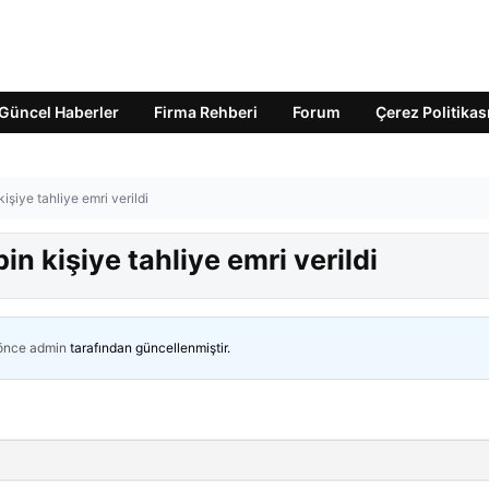
Güncel Haberler
Firma Rehberi
Forum
Çerez Politikas
işiye tahliye emri verildi
n kişiye tahliye emri verildi
 önce
admin
tarafından güncellenmiştir.