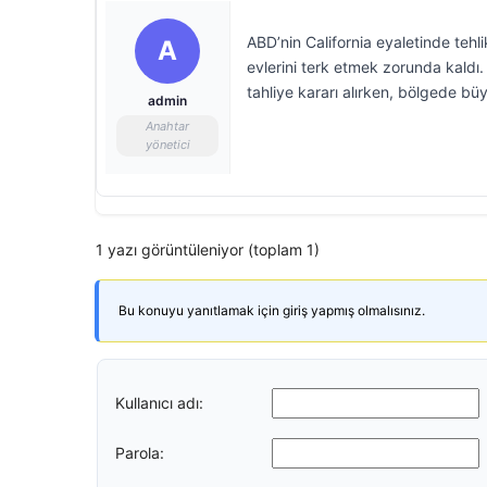
ABD’nin California eyaletinde tehli
A
evlerini terk etmek zorunda kaldı. Y
tahliye kararı alırken, bölgede bü
admin
Anahtar
yönetici
1 yazı görüntüleniyor (toplam 1)
Bu konuyu yanıtlamak için giriş yapmış olmalısınız.
Kullanıcı adı:
Parola: