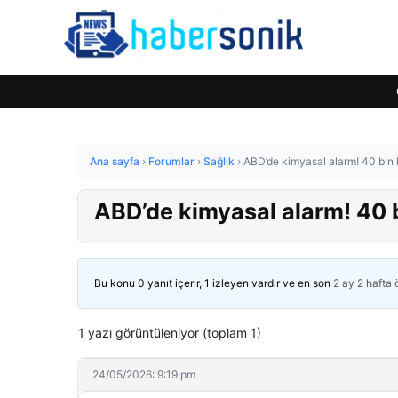
Ana sayfa
›
Forumlar
›
Sağlık
›
ABD’de kimyasal alarm! 40 bin k
ABD’de kimyasal alarm! 40 bi
Bu konu 0 yanıt içerir, 1 izleyen vardır ve en son
2 ay 2 hafta
1 yazı görüntüleniyor (toplam 1)
24/05/2026: 9:19 pm