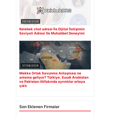
08/08/2026
Kelebek chat adresi İle Dijital İletişimin
Seviyeli Adresi Ve Muhabbet Deneyimi
07/08/2026
Mekke Ortak Savunma Anlaşması ne
anlama geliyor? Türkiye, Suudi Arabistan
ve Pakistan ittifakında ayrıntılar ortaya
çıktı
Son Eklenen Firmalar