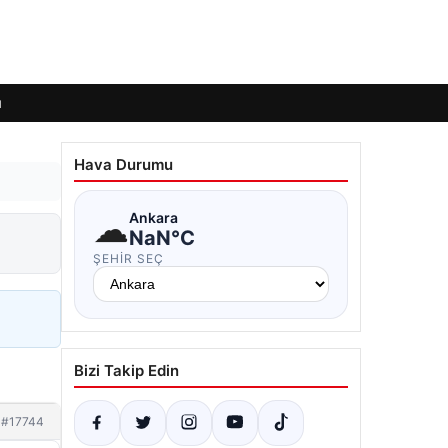
ı
Hava Durumu
☁
Ankara
NaN°C
ŞEHIR SEÇ
Bizi Takip Edin
#17744