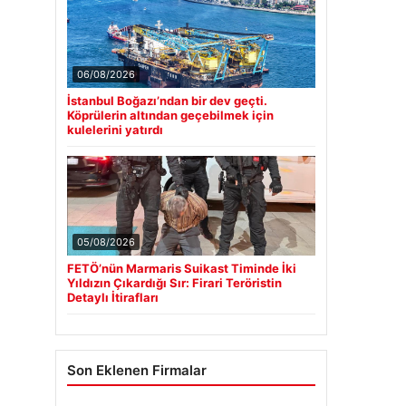
06/08/2026
İstanbul Boğazı’ndan bir dev geçti.
Köprülerin altından geçebilmek için
kulelerini yatırdı
05/08/2026
FETÖ’nün Marmaris Suikast Timinde İki
Yıldızın Çıkardığı Sır: Firari Teröristin
Detaylı İtirafları
Son Eklenen Firmalar