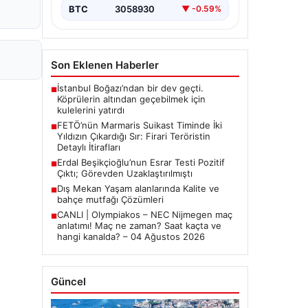
bırakmıyor. Bu girişimin…
BTC
3058930
▼ -0.59%
Son Eklenen Haberler
İstanbul Boğazı’ndan bir dev geçti.
■
Köprülerin altından geçebilmek için
kulelerini yatırdı
FETÖ’nün Marmaris Suikast Timinde İki
■
Yıldızın Çıkardığı Sır: Firari Teröristin
Detaylı İtirafları
Erdal Beşikçioğlu’nun Esrar Testi Pozitif
■
Çıktı; Görevden Uzaklaştırılmıştı
Dış Mekan Yaşam alanlarında Kalite ve
■
bahçe mutfağı Çözümleri
CANLI | Olympiakos – NEC Nijmegen maç
■
anlatımı! Maç ne zaman? Saat kaçta ve
hangi kanalda? – 04 Ağustos 2026
Güncel