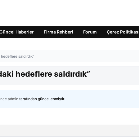
Güncel Haberler
Firma Rehberi
Forum
Çerez Politikas
 hedeflere saldırdık”
aki hedeflere saldırdık”
önce
admin
tarafından güncellenmiştir.