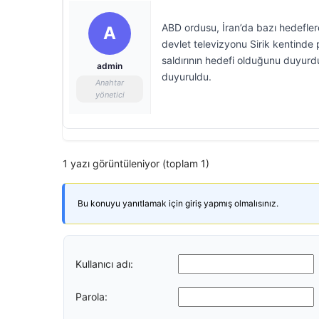
ABD ordusu, İran’da bazı hedeflere
A
devlet televizyonu Sirik kentinde p
saldırının hedefi olduğunu duyurd
admin
duyuruldu.
Anahtar
yönetici
1 yazı görüntüleniyor (toplam 1)
Bu konuyu yanıtlamak için giriş yapmış olmalısınız.
Kullanıcı adı:
Parola: