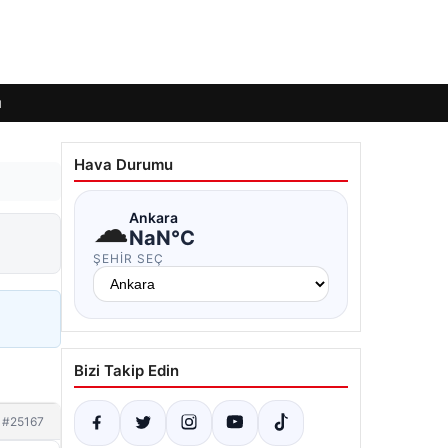
ı
Hava Durumu
☁
Ankara
NaN°C
ŞEHIR SEÇ
Bizi Takip Edin
#25167