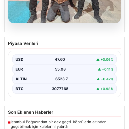
05.08.2026
FETÖ’nün Marmaris Suikast Timinde İki
Piyasa Verileri
Yıldızın Çıkardığı Sır: Firari Teröristin
Detaylı İtirafları
USD
47.60
▲ +0.06%
15 Temmuz 2016 tarihinde gerçekleştirilen başarısız
darbe girişiminin gölgeleri halen Peşlerini bırakmıyor. Bu
EUR
55.08
▲ +0.11%
girişimin…
ALTIN
6523.7
▲ +0.42%
BTC
3077768
▲ +0.98%
Son Eklenen Haberler
İstanbul Boğazı’ndan bir dev geçti. Köprülerin altından
■
geçebilmek için kulelerini yatırdı