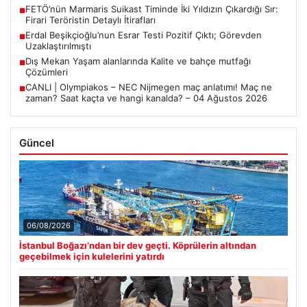
FETÖ’nün Marmaris Suikast Timinde İki Yıldızın Çıkardığı Sır:
■
Firari Teröristin Detaylı İtirafları
Erdal Beşikçioğlu’nun Esrar Testi Pozitif Çıktı; Görevden
■
Uzaklaştırılmıştı
Dış Mekan Yaşam alanlarında Kalite ve bahçe mutfağı
■
Çözümleri
CANLI | Olympiakos – NEC Nijmegen maç anlatımı! Maç ne
■
zaman? Saat kaçta ve hangi kanalda? – 04 Ağustos 2026
Güncel
06/08/2026
İstanbul Boğazı’ndan bir dev geçti. Köprülerin altından
geçebilmek için kulelerini yatırdı