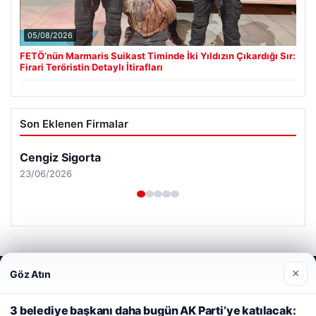
05/08/2026
FETÖ’nün Marmaris Suikast Timinde İki Yıldızın Çıkardığı Sır:
Firari Teröristin Detaylı İtirafları
Son Eklenen Firmalar
Cengiz Sigorta
23/06/2026
×
Göz Atın
Web sitemizi nasıl kullandığınızı daha iyi anlayabilmek,
© 2026 Sonik Hızda Güncel Haberler
deneyiminizi kişiselleştirmek ve geliştirmek amacıyla çerezler
kullanıyoruz.
Çerez Politikamız
3 belediye başkanı daha bugün AK Parti’ye katılacak:
Tercüme Bürosu
|
Malta Dil Okulu
|
lemagrup.com.tr