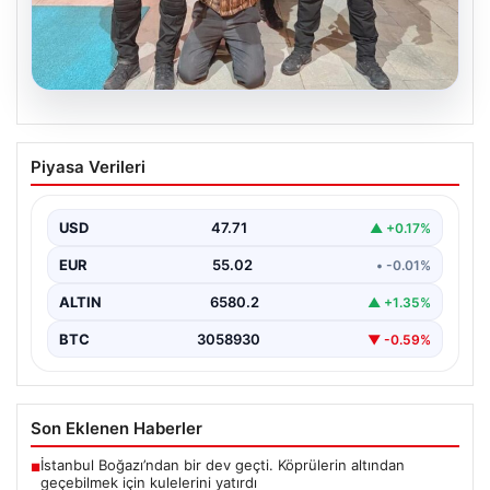
05.08.2026
FETÖ’nün Marmaris Suikast Timinde İki
Piyasa Verileri
Yıldızın Çıkardığı Sır: Firari Teröristin
Detaylı İtirafları
USD
47.71
▲ +0.17%
15 Temmuz 2016 tarihinde gerçekleştirilen başarısız
darbe girişiminin gölgeleri halen Peşlerini bırakmıyor. Bu
EUR
55.02
• -0.01%
girişimin…
ALTIN
6580.2
▲ +1.35%
BTC
3058930
▼ -0.59%
Son Eklenen Haberler
İstanbul Boğazı’ndan bir dev geçti. Köprülerin altından
■
geçebilmek için kulelerini yatırdı