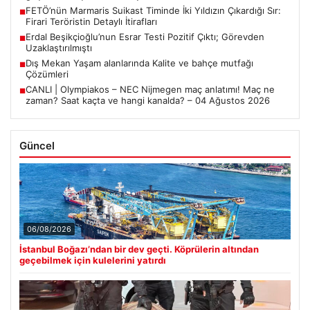
FETÖ’nün Marmaris Suikast Timinde İki Yıldızın Çıkardığı Sır:
■
Firari Teröristin Detaylı İtirafları
Erdal Beşikçioğlu’nun Esrar Testi Pozitif Çıktı; Görevden
■
Uzaklaştırılmıştı
Dış Mekan Yaşam alanlarında Kalite ve bahçe mutfağı
■
Çözümleri
CANLI | Olympiakos – NEC Nijmegen maç anlatımı! Maç ne
■
zaman? Saat kaçta ve hangi kanalda? – 04 Ağustos 2026
Güncel
06/08/2026
İstanbul Boğazı’ndan bir dev geçti. Köprülerin altından
geçebilmek için kulelerini yatırdı