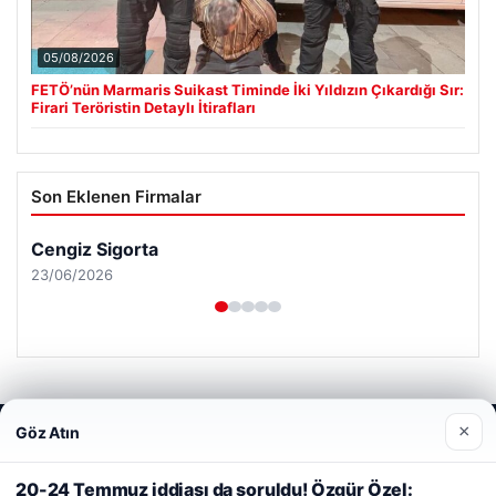
05/08/2026
FETÖ’nün Marmaris Suikast Timinde İki Yıldızın Çıkardığı Sır:
Firari Teröristin Detaylı İtirafları
Son Eklenen Firmalar
Cengiz Sigorta
23/06/2026
×
Göz Atın
Web sitemizi nasıl kullandığınızı daha iyi anlayabilmek,
© 2026 Sonik Hızda Güncel Haberler
deneyiminizi kişiselleştirmek ve geliştirmek amacıyla çerezler
kullanıyoruz.
Çerez Politikamız
20-24 Temmuz iddiası da soruldu! Özgür Özel:
Tercüme Bürosu
|
Malta Dil Okulu
|
lemagrup.com.tr