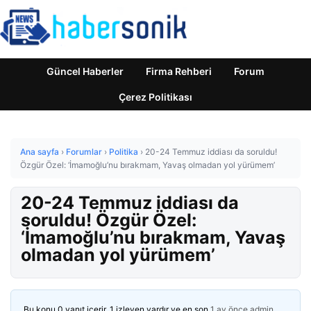
Güncel Haberler
Firma Rehberi
Forum
Çerez Politikası
Ana sayfa
›
Forumlar
›
Politika
›
20-24 Temmuz iddiası da soruldu!
Özgür Özel: ‘İmamoğlu’nu bırakmam, Yavaş olmadan yol yürümem’
20-24 Temmuz iddiası da
soruldu! Özgür Özel:
‘İmamoğlu’nu bırakmam, Yavaş
olmadan yol yürümem’
Bu konu 0 yanıt içerir, 1 izleyen vardır ve en son
1 ay önce
admin