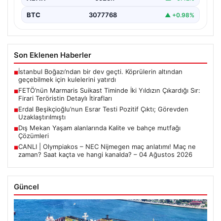
BTC
3077768
▲ +0.98%
Son Eklenen Haberler
İstanbul Boğazı’ndan bir dev geçti. Köprülerin altından
■
geçebilmek için kulelerini yatırdı
FETÖ’nün Marmaris Suikast Timinde İki Yıldızın Çıkardığı Sır:
■
Firari Teröristin Detaylı İtirafları
Erdal Beşikçioğlu’nun Esrar Testi Pozitif Çıktı; Görevden
■
Uzaklaştırılmıştı
Dış Mekan Yaşam alanlarında Kalite ve bahçe mutfağı
■
Çözümleri
CANLI | Olympiakos – NEC Nijmegen maç anlatımı! Maç ne
■
zaman? Saat kaçta ve hangi kanalda? – 04 Ağustos 2026
Güncel