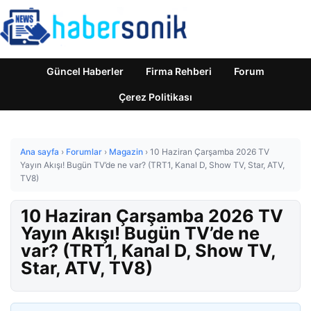
Güncel Haberler
Firma Rehberi
Forum
Çerez Politikası
Ana sayfa
›
Forumlar
›
Magazin
›
10 Haziran Çarşamba 2026 TV
Yayın Akışı! Bugün TV’de ne var? (TRT1, Kanal D, Show TV, Star, ATV,
TV8)
10 Haziran Çarşamba 2026 TV
Yayın Akışı! Bugün TV’de ne
var? (TRT1, Kanal D, Show TV,
Star, ATV, TV8)