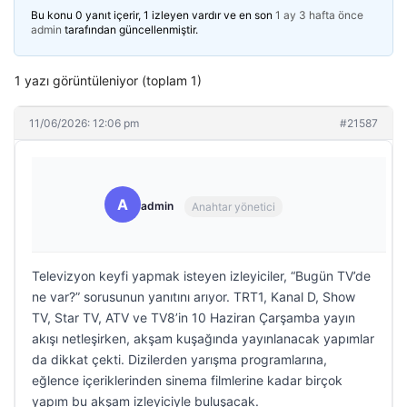
Bu konu 0 yanıt içerir, 1 izleyen vardır ve en son
1 ay 3 hafta önce
admin
tarafından güncellenmiştir.
1 yazı görüntüleniyor (toplam 1)
11/06/2026: 12:06 pm
#21587
A
admin
Anahtar yönetici
Televizyon keyfi yapmak isteyen izleyiciler, “Bugün TV’de
ne var?” sorusunun yanıtını arıyor. TRT1, Kanal D, Show
TV, Star TV, ATV ve TV8’in 10 Haziran Çarşamba yayın
akışı netleşirken, akşam kuşağında yayınlanacak yapımlar
da dikkat çekti. Dizilerden yarışma programlarına,
eğlence içeriklerinden sinema filmlerine kadar birçok
yapım bu akşam izleyiciyle buluşacak.