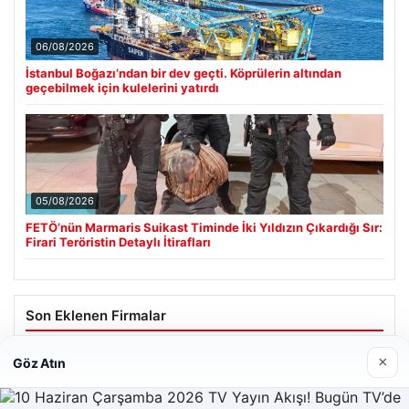
06/08/2026
İstanbul Boğazı’ndan bir dev geçti. Köprülerin altından
geçebilmek için kulelerini yatırdı
05/08/2026
FETÖ’nün Marmaris Suikast Timinde İki Yıldızın Çıkardığı Sır:
Firari Teröristin Detaylı İtirafları
Son Eklenen Firmalar
Hastaş Beton
×
Göz Atın
26/05/2026