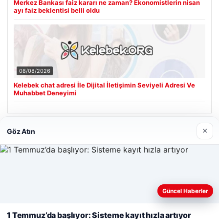
Merkez Bankası faiz kararı ne zaman? Ekonomistlerin nisan
ayı faiz beklentisi belli oldu
08/08/2026
Kelebek chat adresi İle Dijital İletişimin Seviyeli Adresi Ve
Muhabbet Deneyimi
×
Göz Atın
Son Eklenen Firmalar
Cengiz Sigorta
23/06/2026
Web sitemizi nasıl kullandığınızı daha iyi anlayabilmek,
deneyiminizi kişiselleştirmek ve geliştirmek amacıyla çerezler
Güncel Haberler
kullanıyoruz.
Çerez Politikamız
1 Temmuz’da başlıyor: Sisteme kayıt hızla artıyor
Reddet
Kabul Et