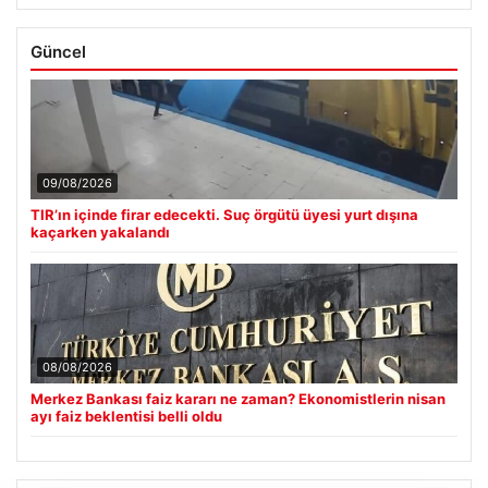
Güncel
09/08/2026
TIR’ın içinde firar edecekti. Suç örgütü üyesi yurt dışına
kaçarken yakalandı
08/08/2026
Merkez Bankası faiz kararı ne zaman? Ekonomistlerin nisan
ayı faiz beklentisi belli oldu