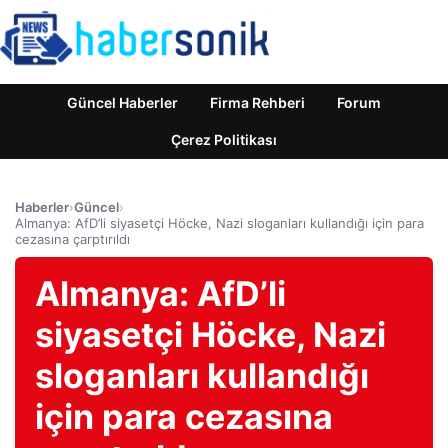
Güncel Haberler
Firma Rehberi
Forum
Çerez Politikası
Haberler
›
Güncel
›
Almanya: AfD’li siyasetçi Höcke, Nazi sloganları kullandığı için para
cezasına çarptırıldı
Almanya: AfD’li
siyasetçi Höcke, Nazi
sloganları kullandığı
için para cezasına