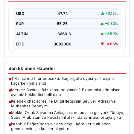
belli oldu
USD
47.74
▲ +0.18%
EUR
55.25
▲ +0.32%
ALTIN
6660.6
▲ +2.59%
BTC
3092000
▼ -0.08%
Son Eklenen Haberler
TIR’ın içinde firar edecekti. Suç örgütü üyesi yurt dışına
■
kaçarken yakalandı
Merkez Bankası faiz kararı ne zaman? Ekonomistlerin nisan
■
ayı faiz beklentisi belli oldu
Kelebek chat adresi İle Dijital İletişimin Seviyeli Adresi Ve
■
Muhabbet Deneyimi
Mekke Ortak Savunma Anlaşması ne anlama geliyor? Türkiye,
■
Suudi Arabistan ve Pakistan ittifakında ayrıntılar ortaya çıktı
İstanbul Boğazı’ndan bir dev geçti. Köprülerin altından
■
geçebilmek için kulelerini yatırdı