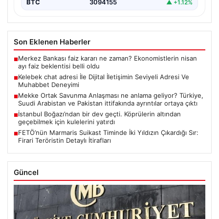
BTC
3094155
▲ +1.12%
Son Eklenen Haberler
Merkez Bankası faiz kararı ne zaman? Ekonomistlerin nisan
■
ayı faiz beklentisi belli oldu
Kelebek chat adresi İle Dijital İletişimin Seviyeli Adresi Ve
■
Muhabbet Deneyimi
Mekke Ortak Savunma Anlaşması ne anlama geliyor? Türkiye,
■
Suudi Arabistan ve Pakistan ittifakında ayrıntılar ortaya çıktı
İstanbul Boğazı’ndan bir dev geçti. Köprülerin altından
■
geçebilmek için kulelerini yatırdı
FETÖ’nün Marmaris Suikast Timinde İki Yıldızın Çıkardığı Sır:
■
Firari Teröristin Detaylı İtirafları
Güncel