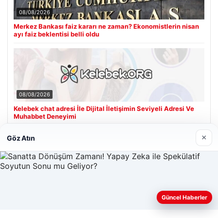
08/08/2026
Merkez Bankası faiz kararı ne zaman? Ekonomistlerin nisan
ayı faiz beklentisi belli oldu
08/08/2026
Kelebek chat adresi İle Dijital İletişimin Seviyeli Adresi Ve
Muhabbet Deneyimi
×
Göz Atın
Son Eklenen Firmalar
Güncel Haberler
Web sitemizi nasıl kullandığınızı daha iyi anlayabilmek,
deneyiminizi kişiselleştirmek ve geliştirmek amacıyla çerezler