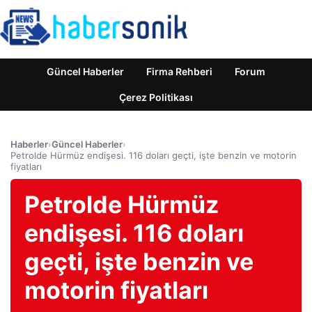
Güncel Haberler
Firma Rehberi
Forum
Çerez Politikası
Haberler
›
Güncel Haberler
›
Petrolde Hürmüz endişesi. 116 doları geçti, işte benzin ve motorin
fiyatları
Petrolde Hürmüz
endişesi. 116 doları
geçti, işte benzin ve
motorin fiyatları