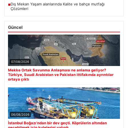
Dış Mekan Yaşam alanlarında Kalite ve bahçe mutfağı
■
Çözümleri
Güncel
07/08/2026
Mekke Ortak Savunma Anlaşması ne anlama geliyor?
Türkiye, Suudi Arabistan ve Pakistan ittifakında ayrıntılar
ortaya çıktı
06/08/2026
İstanbul Boğazı’ndan bir dev geçti. Köprülerin altından
geçebilmek için kulelerini yatırdı