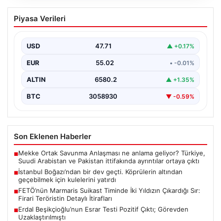
İstanbul Boğazı’ndan bir dev geçti.
Piyasa Verileri
Köprülerin altından geçebilmek için
kulelerini yatırdı
USD
47.71
▲ +0.17%
EUR
55.02
• -0.01%
ALTIN
6580.2
▲ +1.35%
BTC
3058930
▼ -0.59%
Son Eklenen Haberler
Mekke Ortak Savunma Anlaşması ne anlama geliyor? Türkiye,
■
Suudi Arabistan ve Pakistan ittifakında ayrıntılar ortaya çıktı
İstanbul Boğazı’ndan bir dev geçti. Köprülerin altından
■
geçebilmek için kulelerini yatırdı
FETÖ’nün Marmaris Suikast Timinde İki Yıldızın Çıkardığı Sır:
■
Firari Teröristin Detaylı İtirafları
Erdal Beşikçioğlu’nun Esrar Testi Pozitif Çıktı; Görevden
■
Uzaklaştırılmıştı