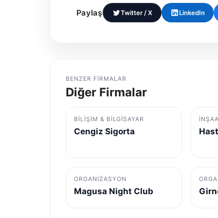
Paylaş
Twitter / X
LinkedIn
BENZER FIRMALAR
Diğer Firmalar
BILIŞIM & BILGISAYAR
İNŞA
Cengiz Sigorta
Hast
ORGANIZASYON
ORGA
Magusa Night Club
Girn