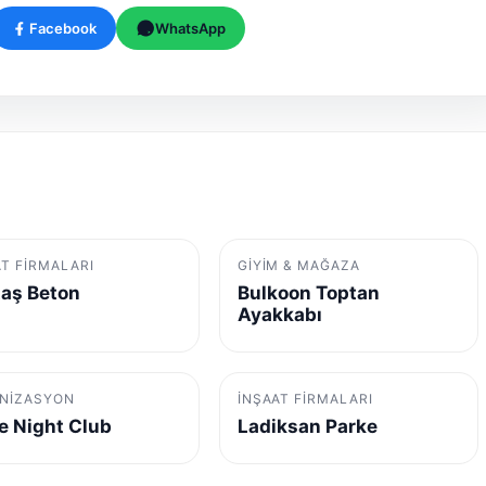
Facebook
WhatsApp
AT FIRMALARI
GIYIM & MAĞAZA
aş Beton
Bulkoon Toptan
Ayakkabı
NIZASYON
İNŞAAT FIRMALARI
e Night Club
Ladiksan Parke