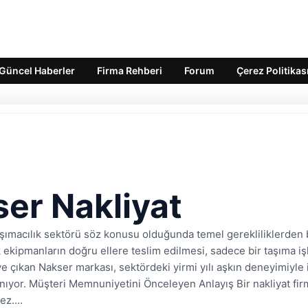
Güncel Haberler
Firma Rehberi
Forum
Çerez Politikas
er Nakliyat
şımacılık sektörü söz konusu olduğunda temel gerekliliklerden bi
k ekipmanların doğru ellere teslim edilmesi, sadece bir taşıma iş
e çıkan Nakser markası, sektördeki yirmi yılı aşkın deneyimiyle iş 
ıyor. Müşteri Memnuniyetini Önceleyen Anlayış Bir nakliyat firma
mez.…