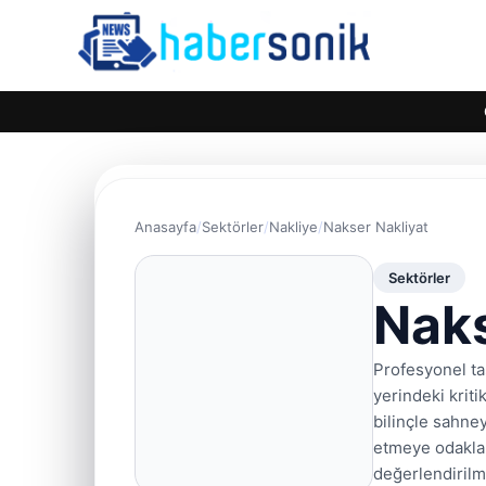
Anasayfa
Sektörler
Nakliye
Nakser Nakliyat
Sektörler
Naks
Profesyonel ta
yerindeki kriti
bilinçle sahney
etmeye odaklan
değerlendiril