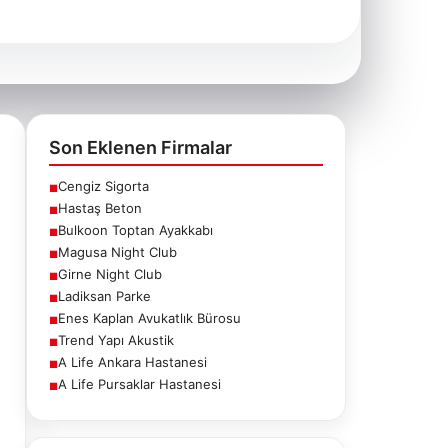
Son Eklenen Firmalar
Cengiz Sigorta
■
Hastaş Beton
■
Bulkoon Toptan Ayakkabı
■
Magusa Night Club
■
Girne Night Club
■
Ladiksan Parke
■
Enes Kaplan Avukatlık Bürosu
■
Trend Yapı Akustik
■
A Life Ankara Hastanesi
■
A Life Pursaklar Hastanesi
■