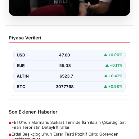
05.08.2026
Erdal Beşikçioğlu’nun Esrar Testi Pozitif
Piyasa Verileri
Çıktı; Görevden Uzaklaştırılmıştı
CHP’li Etimesgut Belediyesi’nde yapılan yolsuzluk ve
rüşvet operasyonu kapsamında tutuklanan Belediye
USD
47.60
▲ +0.06%
Başkanı Erdal Beşikçioğlu’nun…
EUR
55.08
▲ +0.11%
ALTIN
6523.7
▲ +0.42%
BTC
3077768
▲ +0.98%
Son Eklenen Haberler
FETÖ’nün Marmaris Suikast Timinde İki Yıldızın Çıkardığı Sır:
■
Firari Teröristin Detaylı İtirafları
Erdal Beşikçioğlu’nun Esrar Testi Pozitif Çıktı; Görevden
■
Uzaklaştırılmıştı