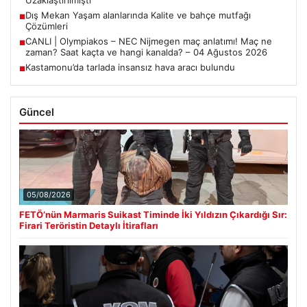
Dış Mekan Yaşam alanlarında Kalite ve bahçe mutfağı
■
Çözümleri
CANLI | Olympiakos – NEC Nijmegen maç anlatımı! Maç ne
■
zaman? Saat kaçta ve hangi kanalda? – 04 Ağustos 2026
Kastamonu’da tarlada insansız hava aracı bulundu
■
Güncel
05/08/2026
FETÖ’nün Marmaris Suikast Timinde İki Yıldızın Çıkardığı Sır:
Firari Teröristin Detaylı İtirafları